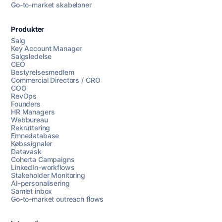
Go-to-market skabeloner
Produkter
Salg
Key Account Manager
Salgsledelse
CEO
Bestyrelsesmedlem
Commercial Directors / CRO
COO
RevOps
Founders
HR Managers
Webbureau
Rekruttering
Emnedatabase
Købssignaler
Datavask
Coherta Campaigns
LinkedIn-workflows
Stakeholder Monitoring
AI-personalisering
Samlet inbox
Go-to-market outreach flows