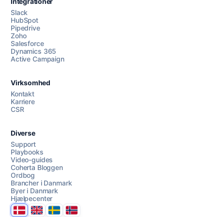
Integrationer
Slack
HubSpot
Pipedrive
Zoho
Salesforce
Dynamics 365
Chat med os
Active Campaign
Virksomhed
AI Campaign Assist
Chat with us
Kontakt
Karriere
CSR
Diverse
Support
Playbooks
Video-guides
Coherta Bloggen
Ordbog
Brancher i Danmark
Byer i Danmark
Hjælpecenter
Danmark
United Kingdom
Sverige
Norge