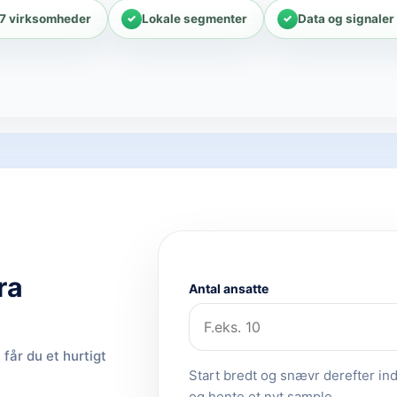
57 virksomheder
Lokale segmenter
Data og signaler
ra
Antal ansatte
får du et hurtigt
Start bredt og snævr derefter ind.
og hente et nyt sample.