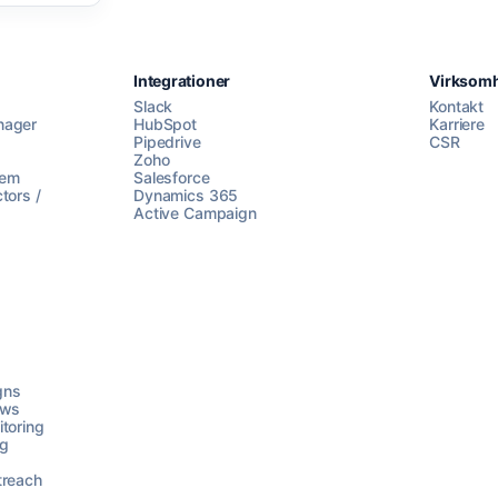
Integrationer
Virksom
Slack
Kontakt
nager
HubSpot
Karriere
Pipedrive
CSR
Zoho
lem
Salesforce
tors /
Dynamics 365
Active Campaign
gns
ows
toring
ng
treach