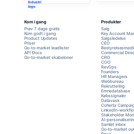
Kom i gang
Produkter
Prøv 7 dage gratis
Salg
Kom godt i gang
Key Account Ma
Product Updates
Salgsledelse
Priser
CEO
Go-to-market leadlister
Bestyrelsesmed
API Docs
Commercial Direc
Go-to-market skabeloner
CRO
COO
RevOps
Founders
HR Managers
Webbureau
Rekruttering
Emnedatabase
Købssignaler
Datavask
Coherta Campai
LinkedIn-workfl
Stakeholder Moni
AI-personaliseri
Samlet inbox
Go-to-market ou
flows