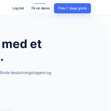
Log ind
Få en demo
Prøv 7 dage gratis
med et
.
 finde beslutningstagere og