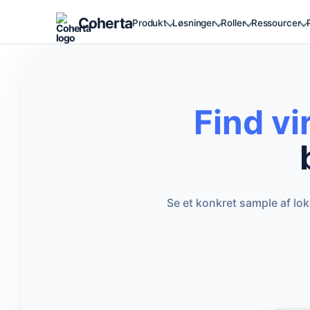
Coherta
Produkt
Løsninger
Roller
Ressourcer
Find v
Se et konkret sample af lo