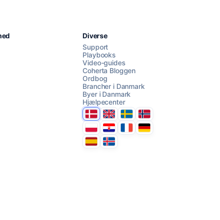
Chat med os
hed
Diverse
Support
Playbooks
Video-guides
AI Campaign Assist
Coherta Bloggen
Ordbog
Brancher i Danmark
Byer i Danmark
Hjælpecenter
Danmark
United Kingdom
Sverige
Norge
Polska
Hrvatska
France
Deutschland
Espana
Ísland