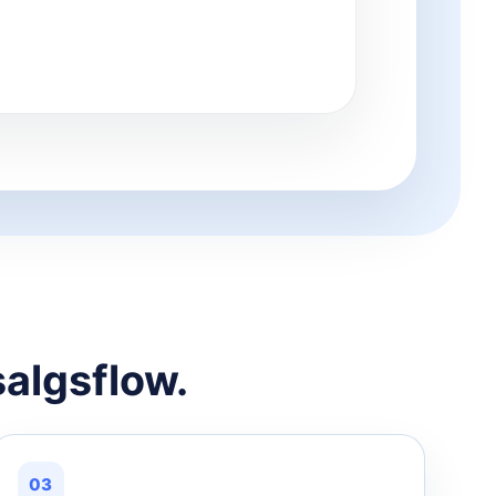
salgsflow.
03