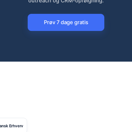
outreach og CRM-opfølgning.
Prøv 7 dage gratis
ansk Erhverv