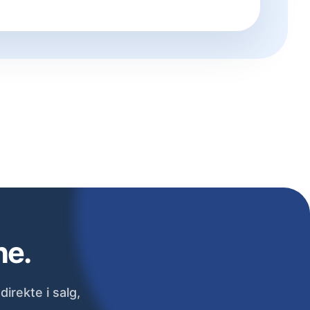
ne.
irekte i salg,