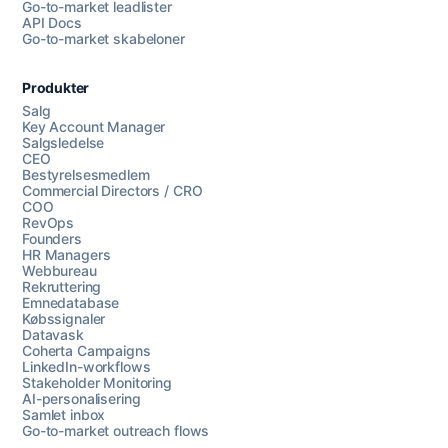
Go-to-market leadlister
API Docs
Go-to-market skabeloner
Produkter
Salg
Key Account Manager
Salgsledelse
CEO
Bestyrelsesmedlem
Commercial Directors / CRO
COO
RevOps
Founders
HR Managers
Webbureau
Rekruttering
Emnedatabase
Købssignaler
Datavask
Coherta Campaigns
LinkedIn-workflows
Stakeholder Monitoring
AI-personalisering
Samlet inbox
Go-to-market outreach flows