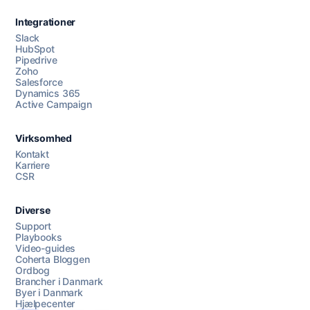
Integrationer
Slack
HubSpot
Pipedrive
Zoho
Salesforce
Dynamics 365
Chat med os
Active Campaign
Virksomhed
AI Campaign Assist
Chat with us
Kontakt
Karriere
CSR
Diverse
Support
Playbooks
Video-guides
Coherta Bloggen
Ordbog
Brancher i Danmark
Byer i Danmark
Hjælpecenter