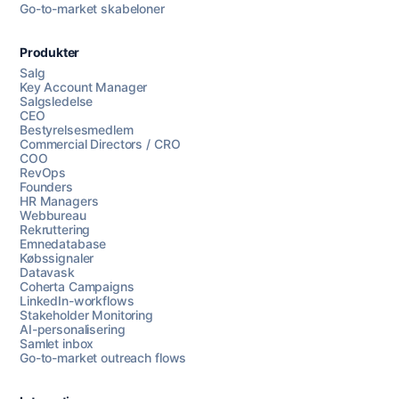
Go-to-market skabeloner
Produkter
Salg
Key Account Manager
Salgsledelse
CEO
Bestyrelsesmedlem
Commercial Directors / CRO
COO
RevOps
Founders
HR Managers
Webbureau
Rekruttering
Emnedatabase
Købssignaler
Datavask
Coherta Campaigns
LinkedIn-workflows
Stakeholder Monitoring
AI-personalisering
Samlet inbox
Go-to-market outreach flows