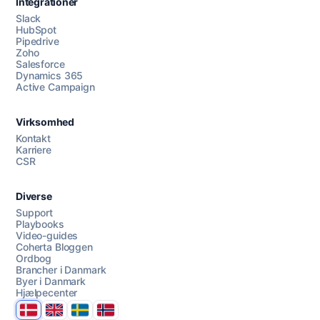
Integrationer
Slack
HubSpot
Pipedrive
Zoho
Salesforce
Dynamics 365
Chat med os
Active Campaign
Virksomhed
AI Campaign Assist
Chat with us
Kontakt
Karriere
CSR
Diverse
Support
Playbooks
Video-guides
Coherta Bloggen
Ordbog
Brancher i Danmark
Byer i Danmark
Hjælpecenter
Danmark
United Kingdom
Sverige
Norge