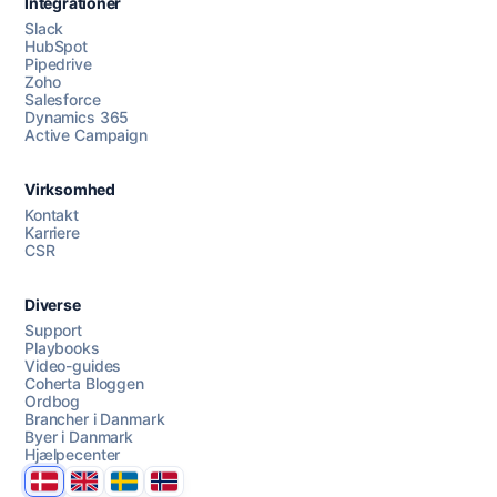
Integrationer
Slack
HubSpot
Pipedrive
Zoho
Salesforce
Dynamics 365
Chat med os
Active Campaign
Virksomhed
AI Campaign Assist
Kontakt
Karriere
CSR
Diverse
Support
Playbooks
Video-guides
Coherta Bloggen
Ordbog
Brancher i Danmark
Byer i Danmark
Hjælpecenter
Danmark
United Kingdom
Sverige
Norge