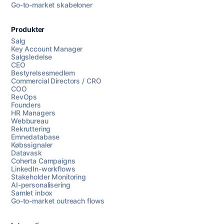
Go-to-market skabeloner
Produkter
Salg
Key Account Manager
Salgsledelse
CEO
Bestyrelsesmedlem
Commercial Directors / CRO
COO
RevOps
Founders
HR Managers
Webbureau
Rekruttering
Emnedatabase
Købssignaler
Datavask
Coherta Campaigns
LinkedIn-workflows
Stakeholder Monitoring
AI-personalisering
Samlet inbox
Go-to-market outreach flows