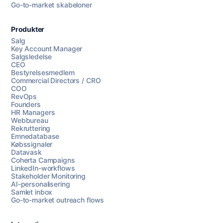
Go-to-market skabeloner
Produkter
Salg
Key Account Manager
Salgsledelse
CEO
Bestyrelsesmedlem
Commercial Directors / CRO
COO
RevOps
Founders
HR Managers
Webbureau
Rekruttering
Emnedatabase
Købssignaler
Datavask
Coherta Campaigns
LinkedIn-workflows
Stakeholder Monitoring
AI-personalisering
Samlet inbox
Go-to-market outreach flows