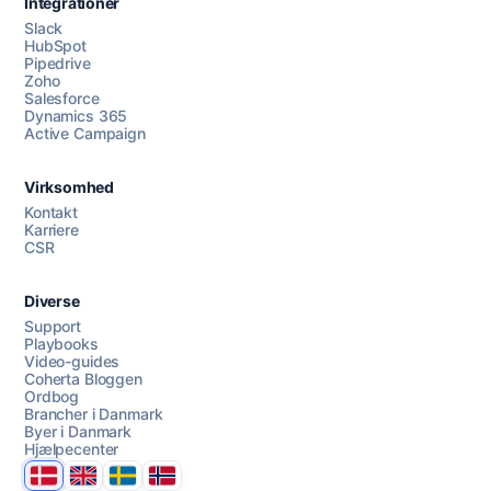
Integrationer
Slack
HubSpot
Pipedrive
Zoho
Salesforce
Dynamics 365
Chat med os
Active Campaign
Virksomhed
AI Campaign Assist
Kontakt
Karriere
CSR
Diverse
Support
Playbooks
Video-guides
Coherta Bloggen
Ordbog
Brancher i Danmark
Byer i Danmark
Hjælpecenter
Danmark
United Kingdom
Sverige
Norge