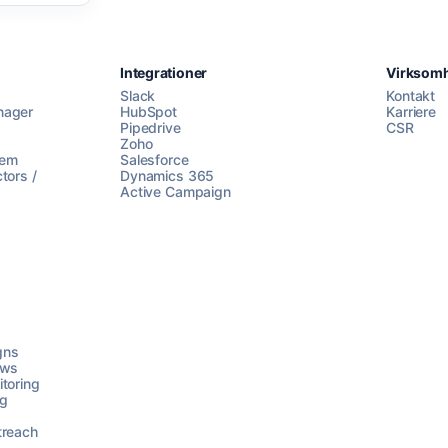
Integrationer
Virksom
Slack
Kontakt
nager
HubSpot
Karriere
Pipedrive
CSR
Zoho
lem
Salesforce
tors /
Dynamics 365
Active Campaign
gns
ows
toring
ng
treach