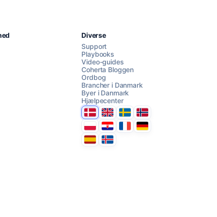
Chat med os
hed
Diverse
Support
Playbooks
Video-guides
AI Campaign Assist
Chat with us
Coherta Bloggen
Ordbog
Brancher i Danmark
Byer i Danmark
Hjælpecenter
Danmark
United Kingdom
Sverige
Norge
Polska
Hrvatska
France
Deutschland
Espana
Ísland