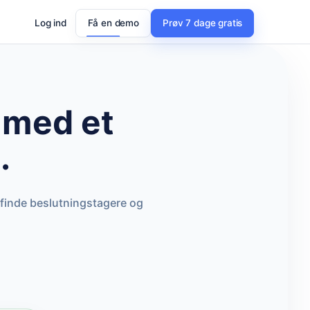
Log ind
Få en demo
Prøv 7 dage gratis
med et
.
 finde beslutningstagere og