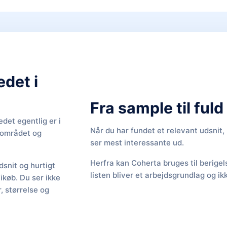
edet i
Fra sample til ful
det egentlig er i
Når du har fundet et relevant udsnit
f området og
ser mest interessante ud.
Herfra kan Coherta bruges til berige
snit og hurtigt
listen bliver et arbejdsgrundlag og ik
Tikøb. Du ser ikke
 størrelse og