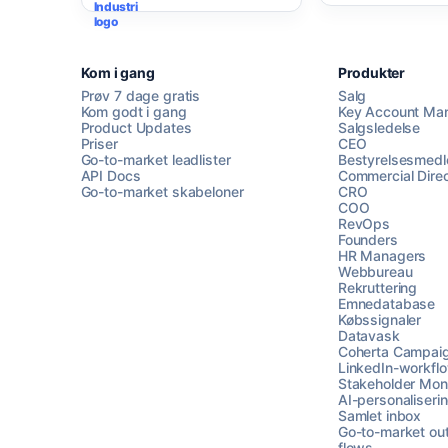
Kom i gang
Produkter
Prøv 7 dage gratis
Salg
Kom godt i gang
Key Account Ma
Product Updates
Salgsledelse
Priser
CEO
Go-to-market leadlister
Bestyrelsesmed
API Docs
Commercial Direc
Go-to-market skabeloner
CRO
COO
RevOps
Founders
HR Managers
Webbureau
Rekruttering
Emnedatabase
Købssignaler
Datavask
Coherta Campai
LinkedIn-workfl
Stakeholder Moni
AI-personaliseri
Samlet inbox
Go-to-market ou
flows