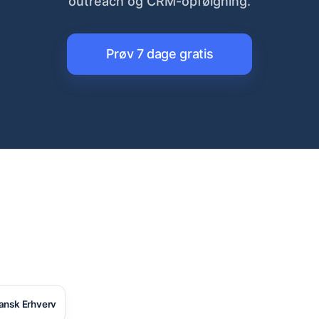
outreach og CRM-opfølgning.
Prøv 7 dage gratis
ansk Erhverv