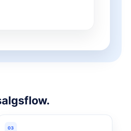
salgsflow.
03