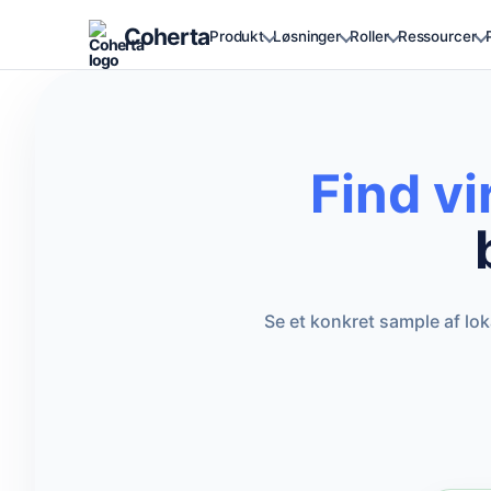
Coherta
Produkt
Løsninger
Roller
Ressourcer
Find v
Se et konkret sample af lo