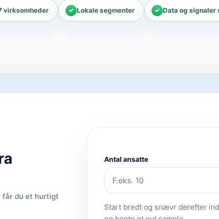
7 virksomheder
Lokale segmenter
Data og signaler
ra
Antal ansatte
får du et hurtigt
Start bredt og snævr derefter ind.
og hente et nyt sample.