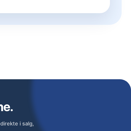
ne.
irekte i salg,