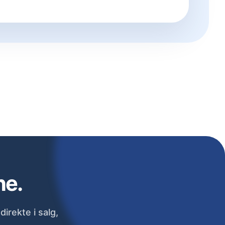
ne.
irekte i salg,