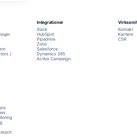
Integrationer
Virksom
Slack
Kontakt
nager
HubSpot
Karriere
Pipedrive
CSR
Zoho
lem
Salesforce
tors /
Dynamics 365
Active Campaign
gns
ows
toring
ng
treach