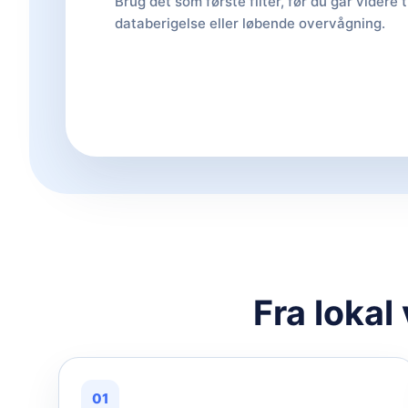
Brug det som første filter, før du går videre t
databerigelse eller løbende overvågning.
Fra lokal
01