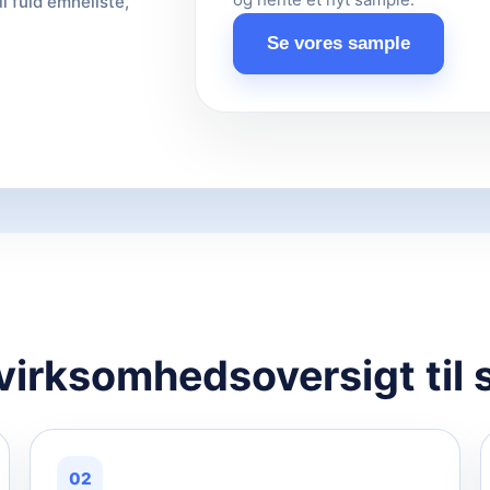
il fuld emneliste,
Se vores sample
 virksomhedsoversigt til 
02