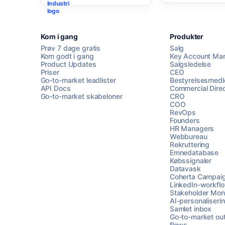
Kom i gang
Produkter
Prøv 7 dage gratis
Salg
Kom godt i gang
Key Account Ma
Product Updates
Salgsledelse
Priser
CEO
Go-to-market leadlister
Bestyrelsesmed
API Docs
Commercial Direc
Go-to-market skabeloner
CRO
COO
RevOps
Founders
HR Managers
Webbureau
Rekruttering
Emnedatabase
Købssignaler
Datavask
Coherta Campai
LinkedIn-workfl
Stakeholder Moni
AI-personaliseri
Samlet inbox
Go-to-market ou
flows