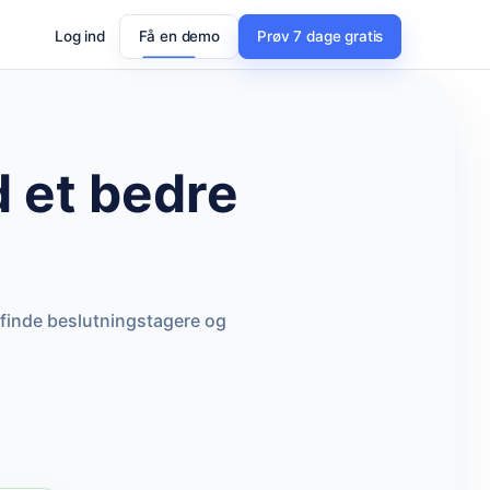
Log ind
Få en demo
Prøv 7 dage gratis
 et bedre
 finde beslutningstagere og