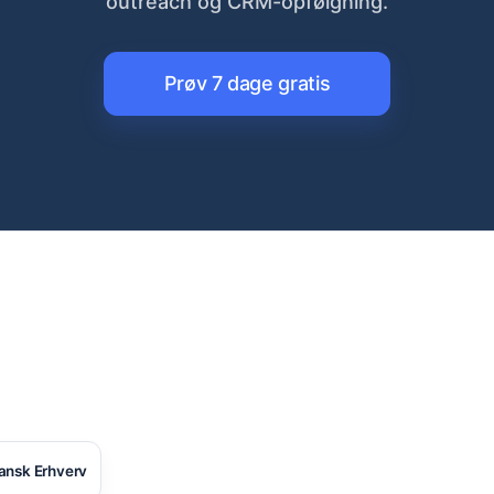
outreach og CRM-opfølgning.
Prøv 7 dage gratis
ansk Erhverv