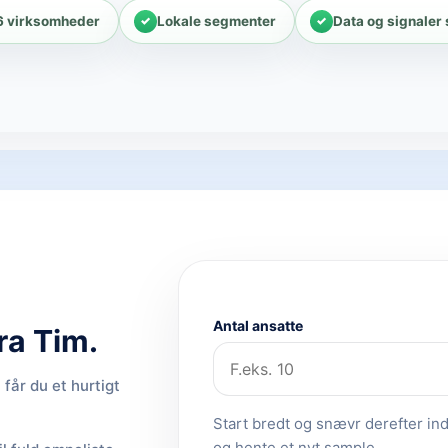
6 virksomheder
Lokale segmenter
Data og signaler
Antal ansatte
ra Tim.
får du et hurtigt
Start bredt og snævr derefter ind.
og hente et nyt sample.