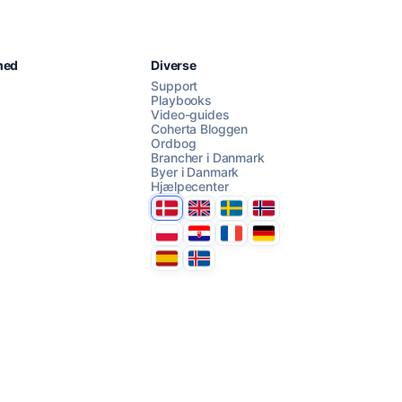
Chat med os
hed
Diverse
Support
Playbooks
Video-guides
AI Campaign Assist
Chat with us
Coherta Bloggen
Ordbog
Brancher i Danmark
Byer i Danmark
Hjælpecenter
Danmark
United Kingdom
Sverige
Norge
Polska
Hrvatska
France
Deutschland
Espana
Ísland