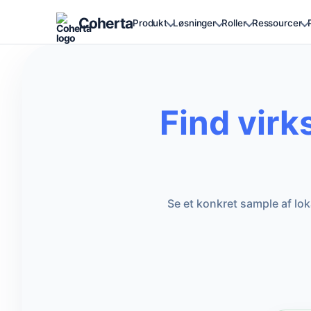
Coherta
Produkt
Løsninger
Roller
Ressourcer
Find vir
Se et konkret sample af lo