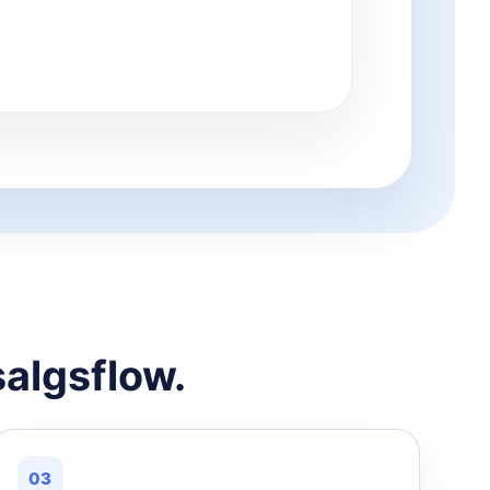
salgsflow.
03