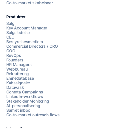
Go-to-market skabeloner
Produkter
Salg
Key Account Manager
Salgsledelse
CEO
Bestyrelsesmedlem
Commercial Directors / CRO
COO
RevOps
Founders
HR Managers
Webbureau
Rekruttering
Emnedatabase
Købssignaler
Datavask
Coherta Campaigns
LinkedIn-workflows
Stakeholder Monitoring
AI-personalisering
Samlet inbox
Go-to-market outreach flows