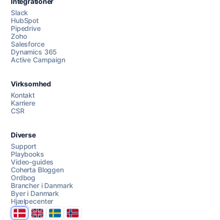
Integrationer
Slack
HubSpot
Pipedrive
Zoho
Salesforce
Dynamics 365
Chat med os
Active Campaign
Virksomhed
AI Campaign Assist
Kontakt
Karriere
CSR
Diverse
Support
Playbooks
Video-guides
Coherta Bloggen
Ordbog
Brancher i Danmark
Byer i Danmark
Hjælpecenter
Danmark
United Kingdom
Sverige
Norge