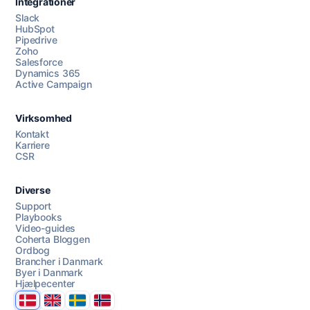
Integrationer
Slack
HubSpot
Pipedrive
Zoho
Salesforce
Dynamics 365
Chat med os
Active Campaign
Virksomhed
AI Campaign Assist
Chat with us
Kontakt
Karriere
CSR
Diverse
Support
Playbooks
Video-guides
Coherta Bloggen
Ordbog
Brancher i Danmark
Byer i Danmark
Hjælpecenter
Danmark
United Kingdom
Sverige
Norge