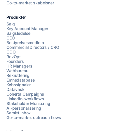
Go-to-market skabeloner
Produkter
Salg
Key Account Manager
Salgsledelse
CEO
Bestyrelsesmedlem
Commercial Directors / CRO
COO
RevOps
Founders
HR Managers
Webbureau
Rekruttering
Emnedatabase
Købssignaler
Datavask
Coherta Campaigns
LinkedIn-workflows
Stakeholder Monitoring
AI-personalisering
Samlet inbox
Go-to-market outreach flows