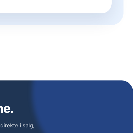
ne.
irekte i salg,