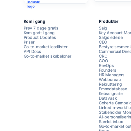
Kom i gang
Produkter
Prøv 7 dage gratis
Salg
Kom godt i gang
Key Account Ma
Product Updates
Salgsledelse
Priser
CEO
Go-to-market leadlister
Bestyrelsesmed
API Docs
Commercial Direc
Go-to-market skabeloner
CRO
COO
RevOps
Founders
HR Managers
Webbureau
Rekruttering
Emnedatabase
Købssignaler
Datavask
Coherta Campai
LinkedIn-workfl
Stakeholder Moni
AI-personaliseri
Samlet inbox
Go-to-market ou
flows