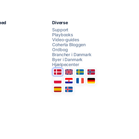
Chat med os
hed
Diverse
Support
Playbooks
Video-guides
AI Campaign Assist
Chat with us
Coherta Bloggen
Ordbog
Brancher i Danmark
Byer i Danmark
Hjælpecenter
Danmark
United Kingdom
Sverige
Norge
Polska
Hrvatska
France
Deutschland
Espana
Ísland