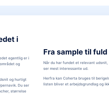
edet i
Fra sample til ful
det egentlig er i
Når du har fundet et relevant udsnit
f området og
ser mest interessante ud.
Herfra kan Coherta bruges til berige
snit og hurtigt
listen bliver et arbejdsgrundlag og ik
Upernavik. Du ser
cher, størrelse