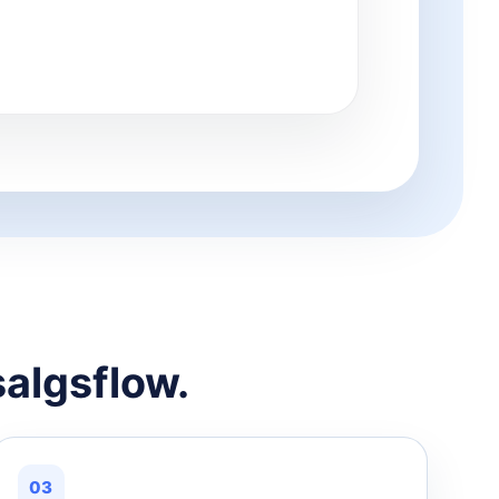
salgsflow.
03