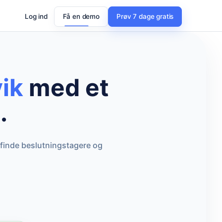
Log ind
Få en demo
Prøv 7 dage gratis
ik
med et
.
 finde beslutningstagere og