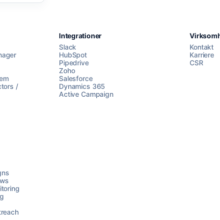
Integrationer
Virksom
Slack
Kontakt
nager
HubSpot
Karriere
Pipedrive
CSR
Zoho
lem
Salesforce
tors /
Dynamics 365
Active Campaign
gns
ows
toring
ng
treach