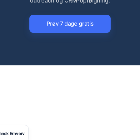
outreach og CRM-opfølgning.
Prøv 7 dage gratis
ansk Erhverv