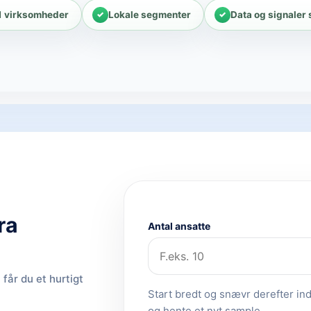
1 virksomheder
Lokale segmenter
Data og signaler
ra
Antal ansatte
får du et hurtigt
Start bredt og snævr derefter ind.
og hente et nyt sample.