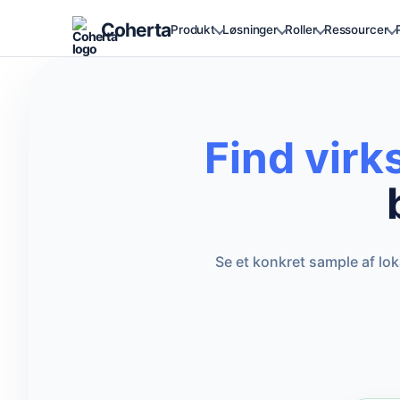
Coherta
Produkt
Løsninger
Roller
Ressourcer
Find vir
Se et konkret sample af lo