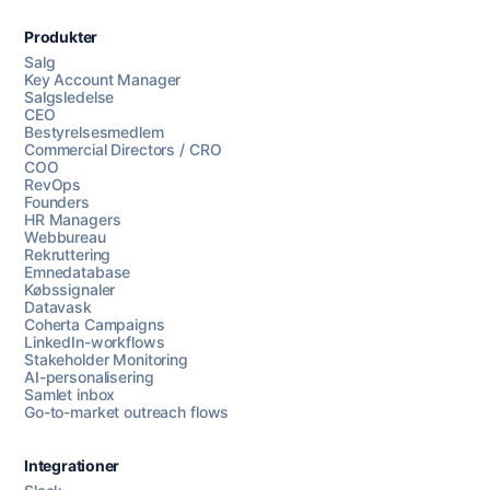
Produkter
Salg
Key Account Manager
Salgsledelse
CEO
Bestyrelsesmedlem
Commercial Directors / CRO
COO
RevOps
Founders
HR Managers
Webbureau
Rekruttering
Emnedatabase
Købssignaler
Datavask
Coherta Campaigns
LinkedIn-workflows
Stakeholder Monitoring
AI-personalisering
Samlet inbox
Go-to-market outreach flows
Integrationer