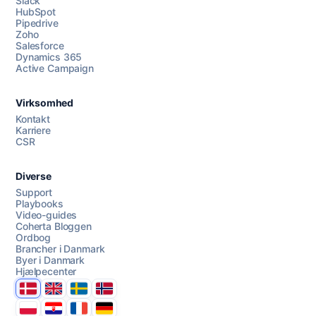
Slack
HubSpot
Pipedrive
Zoho
Salesforce
Dynamics 365
Chat med os
Active Campaign
Virksomhed
AI Campaign Assist
Chat with us
Kontakt
Karriere
CSR
Diverse
Support
Playbooks
Video-guides
Coherta Bloggen
Ordbog
Brancher i Danmark
Byer i Danmark
Hjælpecenter
Danmark
United Kingdom
Sverige
Norge
Polska
Hrvatska
France
Deutschland