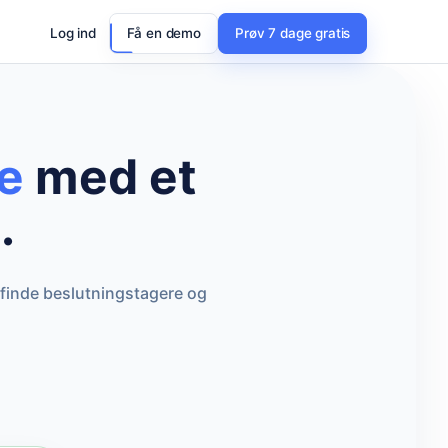
Log ind
Få en demo
Prøv 7 dage gratis
ge
med et
.
 finde beslutningstagere og