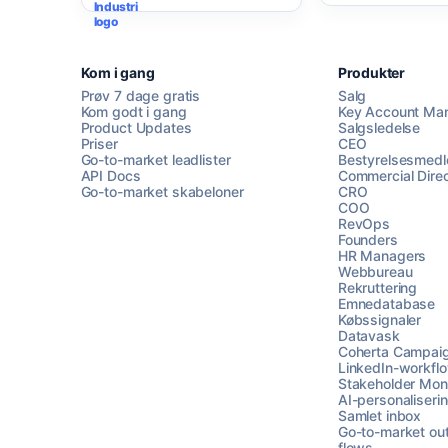
Kom i gang
Produkter
Prøv 7 dage gratis
Salg
Kom godt i gang
Key Account Ma
Product Updates
Salgsledelse
Priser
CEO
Go-to-market leadlister
Bestyrelsesmed
API Docs
Commercial Direc
Go-to-market skabeloner
CRO
COO
RevOps
Founders
HR Managers
Webbureau
Rekruttering
Emnedatabase
Købssignaler
Datavask
Coherta Campai
LinkedIn-workfl
Stakeholder Moni
AI-personaliseri
Samlet inbox
Go-to-market ou
flows