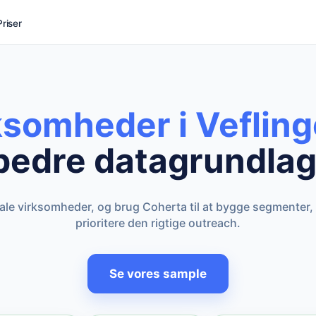
Priser
ksomheder i Veflin
bedre datagrundlag
kale virksomheder, og brug Coherta til at bygge segmenter,
prioritere den rigtige outreach.
Se vores sample