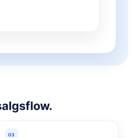
salgsflow.
03