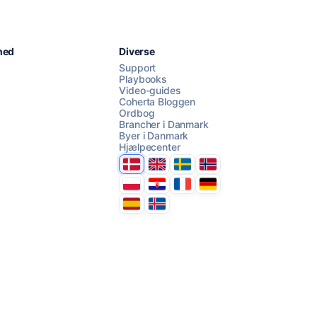
Chat med os
hed
Diverse
Support
Playbooks
Video-guides
AI Campaign Assist
Coherta Bloggen
Ordbog
Brancher i Danmark
Byer i Danmark
Hjælpecenter
Danmark
United Kingdom
Sverige
Norge
Polska
Hrvatska
France
Deutschland
Espana
Ísland