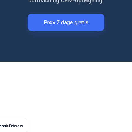
outreach og CRM-opfølgning.
Prøv 7 dage gratis
ansk Erhverv