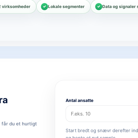
2 virksomheder
Lokale segmenter
Data og signaler
ra
Antal ansatte
får du et hurtigt
Start bredt og snævr derefter ind.
og hente et nyt sample.