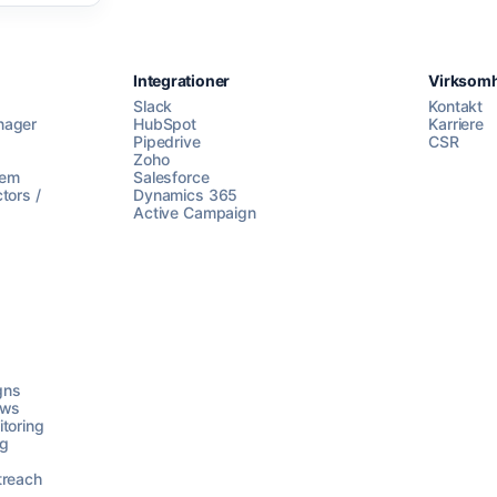
Integrationer
Virksom
Slack
Kontakt
nager
HubSpot
Karriere
Pipedrive
CSR
Zoho
lem
Salesforce
tors /
Dynamics 365
Active Campaign
gns
ows
toring
ng
treach