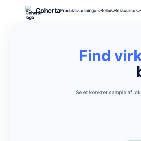
Coherta
Produkt
Løsninger
Roller
Ressourcer
Find vir
Se et konkret sample af lo