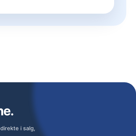
ne.
irekte i salg,