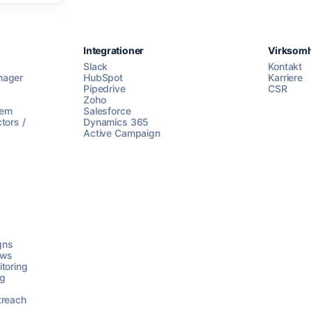
Integrationer
Virksom
Slack
Kontakt
nager
HubSpot
Karriere
Pipedrive
CSR
Zoho
lem
Salesforce
tors /
Dynamics 365
Active Campaign
gns
ows
toring
ng
treach