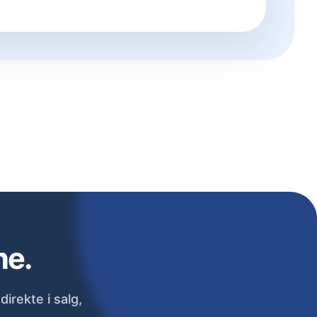
ne.
irekte i salg,