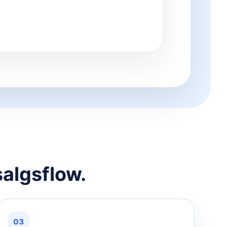
salgsflow.
03