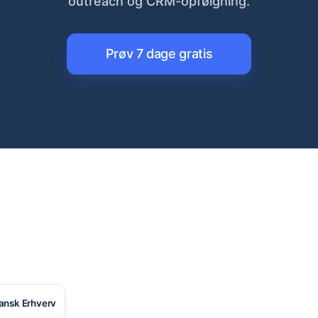
outreach og CRM-opfølgning.
Prøv 7 dage gratis
ansk Erhverv