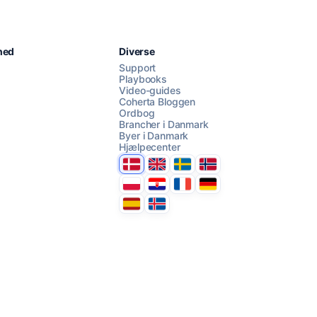
Chat med os
hed
Diverse
Support
Playbooks
Video-guides
AI Campaign Assist
Coherta Bloggen
Ordbog
Brancher i Danmark
Byer i Danmark
Hjælpecenter
Danmark
United Kingdom
Sverige
Norge
Polska
Hrvatska
France
Deutschland
Espana
Ísland