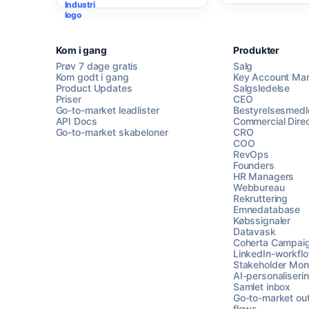
Kom i gang
Produkter
Prøv 7 dage gratis
Salg
Kom godt i gang
Key Account Ma
Product Updates
Salgsledelse
Priser
CEO
Go-to-market leadlister
Bestyrelsesmed
API Docs
Commercial Direc
Go-to-market skabeloner
CRO
COO
RevOps
Founders
HR Managers
Webbureau
Rekruttering
Emnedatabase
Købssignaler
Datavask
Coherta Campai
LinkedIn-workfl
Stakeholder Moni
AI-personaliseri
Samlet inbox
Go-to-market ou
flows