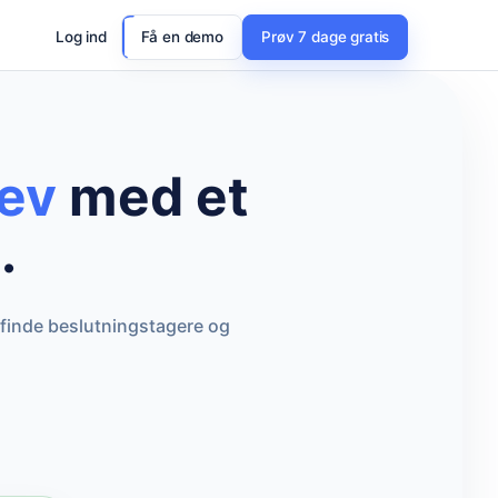
Log ind
Få en demo
Prøv 7 dage gratis
ev
med et
.
 finde beslutningstagere og