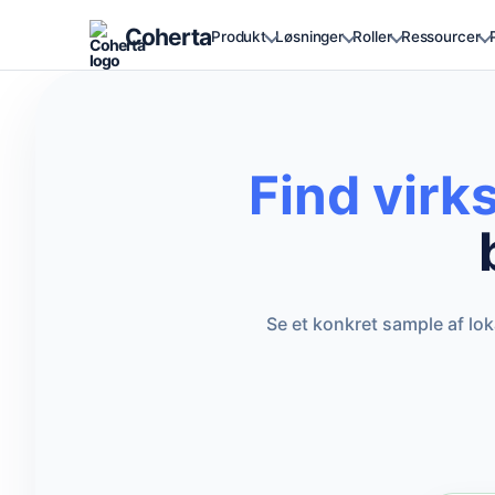
Coherta
Produkt
Løsninger
Roller
Ressourcer
Find vir
Se et konkret sample af lo