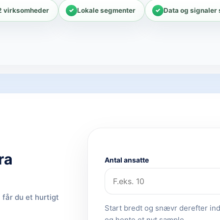
2 virksomheder
Lokale segmenter
Data og signaler
ra
Antal ansatte
får du et hurtigt
Start bredt og snævr derefter ind.
og hente et nyt sample.