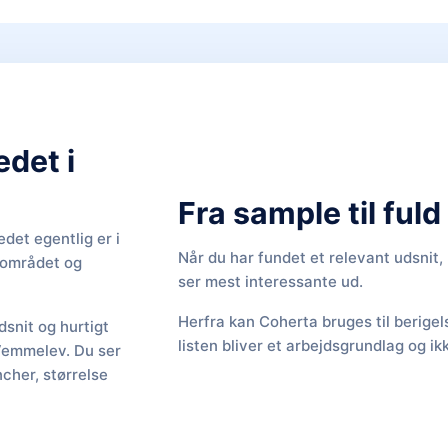
edet i
Fra sample til ful
det egentlig er i
Når du har fundet et relevant udsnit
f området og
ser mest interessante ud.
Herfra kan Coherta bruges til berige
snit og hurtigt
listen bliver et arbejdsgrundlag og ik
 Vemmelev. Du ser
cher, størrelse