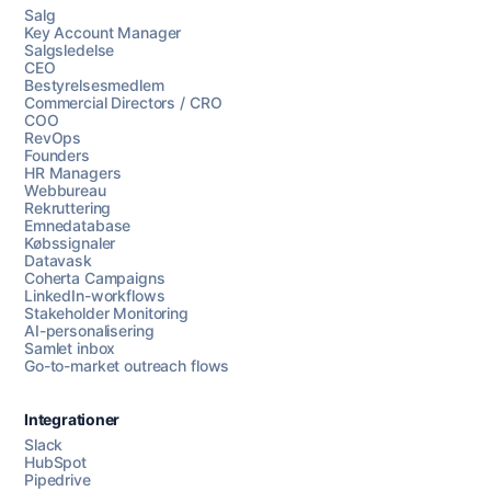
Salg
Key Account Manager
Salgsledelse
CEO
Bestyrelsesmedlem
Commercial Directors / CRO
COO
RevOps
Founders
HR Managers
Webbureau
Rekruttering
Emnedatabase
Købssignaler
Datavask
Coherta Campaigns
LinkedIn-workflows
Stakeholder Monitoring
AI-personalisering
Samlet inbox
Go-to-market outreach flows
Integrationer
Slack
HubSpot
Pipedrive