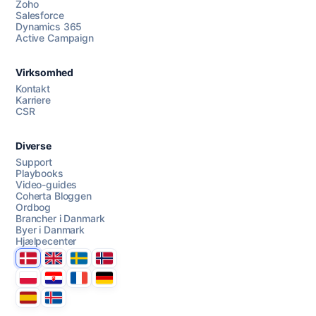
Zoho
Salesforce
Dynamics 365
Chat med os
Active Campaign
Virksomhed
AI Campaign Assist
Kontakt
Karriere
CSR
Diverse
Support
Playbooks
Video-guides
Coherta Bloggen
Ordbog
Brancher i Danmark
Byer i Danmark
Hjælpecenter
Danmark
United Kingdom
Sverige
Norge
Polska
Hrvatska
France
Deutschland
Espana
Ísland