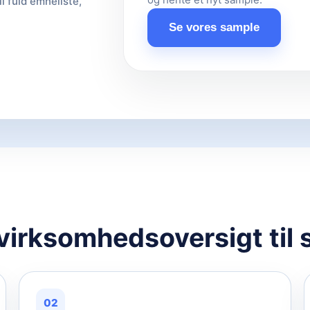
il fuld emneliste,
Se vores sample
 virksomhedsoversigt til 
02