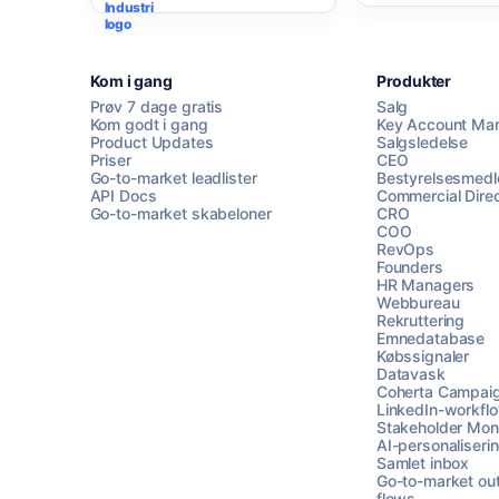
Kom i gang
Produkter
Prøv 7 dage gratis
Salg
Kom godt i gang
Key Account Ma
Product Updates
Salgsledelse
Priser
CEO
Go-to-market leadlister
Bestyrelsesmed
API Docs
Commercial Direc
Go-to-market skabeloner
CRO
COO
RevOps
Founders
HR Managers
Webbureau
Rekruttering
Emnedatabase
Købssignaler
Datavask
Coherta Campai
LinkedIn-workfl
Stakeholder Moni
AI-personaliseri
Samlet inbox
Go-to-market ou
flows