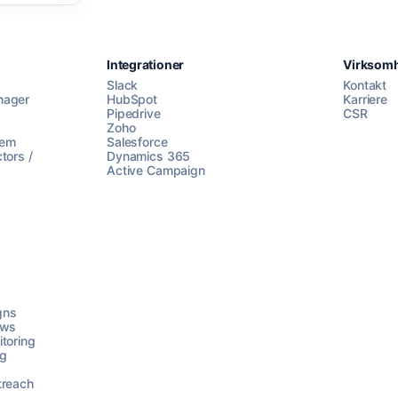
Integrationer
Virksom
Slack
Kontakt
nager
HubSpot
Karriere
Pipedrive
CSR
Zoho
lem
Salesforce
tors /
Dynamics 365
Active Campaign
gns
ows
toring
ng
treach