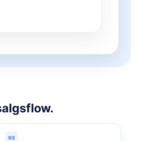
salgsflow.
03