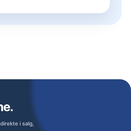
ne.
irekte i salg,