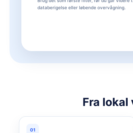
Brug det som første filter, før du går videre t
databerigelse eller løbende overvågning.
Fra lokal
01