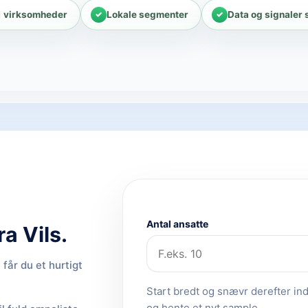
1 virksomheder
Lokale segmenter
Data og signaler 
Antal ansatte
a Vils.
får du et hurtigt
Start bredt og snævr derefter ind.
og hente et nyt sample.