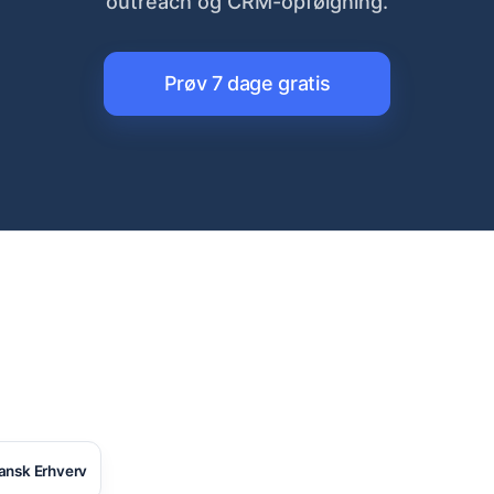
outreach og CRM-opfølgning.
Prøv 7 dage gratis
ansk Erhverv