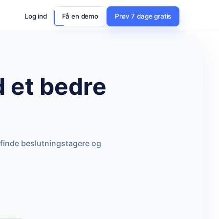
Log ind
Få en demo
Prøv 7 dage gratis
 et bedre
 finde beslutningstagere og