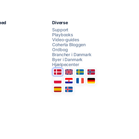
Chat med os
hed
Diverse
Support
Playbooks
Video-guides
AI Campaign Assist
Coherta Bloggen
Ordbog
Brancher i Danmark
Byer i Danmark
Hjælpecenter
Danmark
United Kingdom
Sverige
Norge
Polska
Hrvatska
France
Deutschland
Espana
Ísland