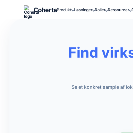
Coherta
Produkt
Løsninger
Roller
Ressourcer
Find virk
Se et konkret sample af lo