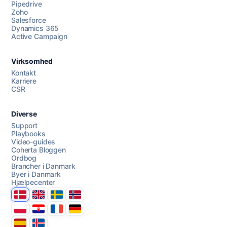
Pipedrive
Zoho
Salesforce
Dynamics 365
Chat med os
Active Campaign
Virksomhed
AI Campaign Assist
Chat with us
Kontakt
Karriere
CSR
Diverse
Support
Playbooks
Video-guides
Coherta Bloggen
Ordbog
Brancher i Danmark
Byer i Danmark
Hjælpecenter
Danmark
United Kingdom
Sverige
Norge
Polska
Hrvatska
France
Deutschland
Espana
Ísland