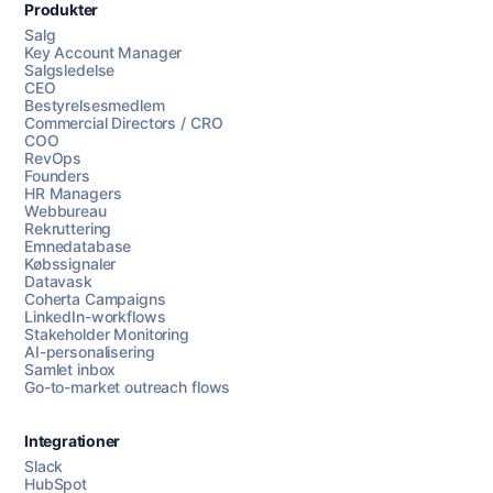
Produkter
Salg
Key Account Manager
Salgsledelse
CEO
Bestyrelsesmedlem
Commercial Directors / CRO
COO
RevOps
Founders
HR Managers
Webbureau
Rekruttering
Emnedatabase
Købssignaler
Datavask
Coherta Campaigns
LinkedIn-workflows
Stakeholder Monitoring
AI-personalisering
Samlet inbox
Go-to-market outreach flows
Integrationer
Slack
HubSpot