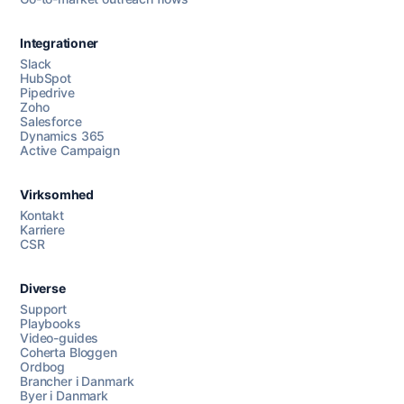
Integrationer
Slack
HubSpot
Pipedrive
Zoho
Salesforce
Dynamics 365
Chat med os
Active Campaign
Virksomhed
AI Campaign Assist
Kontakt
Karriere
CSR
Diverse
Support
Playbooks
Video-guides
Coherta Bloggen
Ordbog
Brancher i Danmark
Byer i Danmark