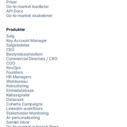
Priser
Go-to-market leadlister
API Docs
Go-to-market skabeloner
Produkter
Salg
Key Account Manager
Salgsledelse
CEO
Bestyrelsesmedlem
Commercial Directors / CRO
COO
RevOps
Founders
HR Managers
Webbureau
Rekruttering
Emnedatabase
Købssignaler
Datavask
Coherta Campaigns
LinkedIn-workflows
Stakeholder Monitoring
AI-personalisering
Samlet inbox
Go-to-market outreach flows