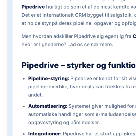
Pipedrive
hurtigt op som et af de mest kendte væ
Det er et internationalt CRM bygget til salgsfolk,
at holde styr på deres pipeline, opgaver og opføl
Men hvordan adskiller Pipedrive sig egentlig fra
C
hvor er lighederne? Lad os se nærmere.
Pipedrive – styrker og funkti
Pipeline-styring:
Pipedrive er kendt for sit vis
pipeline-overblik, hvor deals kan trækkes fra ét 
andet.
Automatisering:
Systemet giver mulighed for 
automatiske handlinger som e-mailudsendelse
opgavestyring og påmindelser.
Integrationer:
Pipedrive har et stort app-øko