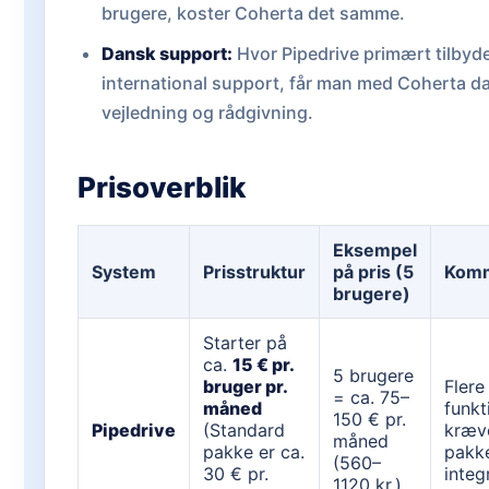
brugere, koster Coherta det samme.
Dansk support:
Hvor Pipedrive primært tilbyd
international support, får man med Coherta d
vejledning og rådgivning.
Prisoverblik
Eksempel
System
Prisstruktur
på pris (5
Komm
brugere)
Starter på
ca.
15 € pr.
5 brugere
bruger pr.
Flere
= ca. 75–
måned
funkt
150 € pr.
Pipedrive
(Standard
kræv
måned
pakke er ca.
pakke
(560–
30 € pr.
integ
1120 kr.)