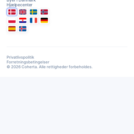
Hjælpecenter
Danmark
United Kingdom
Sverige
Norge
Polska
Hrvatska
France
Deutschland
Espana
Ísland
Privatlivspolitik
Forretningsbetingelser
© 2026 Coherta. Alle rettigheder forbeholdes.