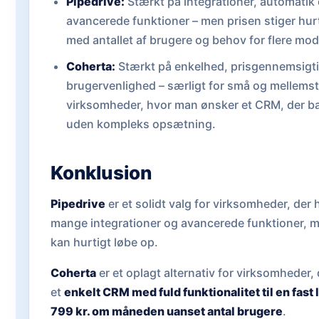
Pipedrive:
Stærkt på integrationer, automatik
avancerede funktioner – men prisen stiger hurti
med antallet af brugere og behov for flere mod
Coherta:
Stærkt på enkelhed, prisgennemsigt
brugervenlighed – særligt for små og mellems
virksomheder, hvor man ønsker et CRM, der ba
uden kompleks opsætning.
Konklusion
Pipedrive
er et solidt valg for virksomheder, der 
mange integrationer og avancerede funktioner, m
kan hurtigt løbe op.
Coherta
er et oplagt alternativ for virksomheder,
et
enkelt CRM med fuld funktionalitet til en fast l
799 kr. om måneden uanset antal brugere
.