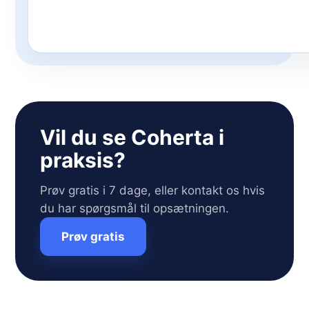
Vil du se Coherta i
praksis?
Prøv gratis i 7 dage, eller kontakt os hvis
du har spørgsmål til opsætningen.
Prøv gratis