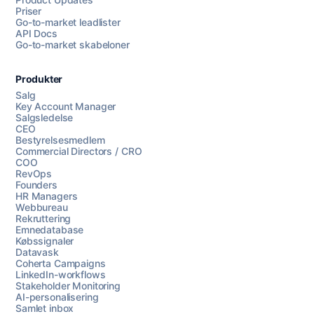
Priser
Go-to-market leadlister
API Docs
Go-to-market skabeloner
Produkter
Salg
Key Account Manager
Salgsledelse
CEO
Bestyrelsesmedlem
Commercial Directors / CRO
COO
RevOps
Founders
HR Managers
Webbureau
Rekruttering
Emnedatabase
Købssignaler
Datavask
Coherta Campaigns
LinkedIn-workflows
Stakeholder Monitoring
AI-personalisering
Samlet inbox