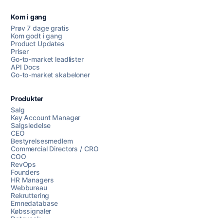
Kom i gang
Prøv 7 dage gratis
Kom godt i gang
Product Updates
Priser
Go-to-market leadlister
API Docs
Go-to-market skabeloner
Produkter
Salg
Key Account Manager
Salgsledelse
CEO
Bestyrelsesmedlem
Commercial Directors / CRO
COO
RevOps
Founders
HR Managers
Webbureau
Rekruttering
Emnedatabase
Købssignaler