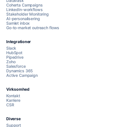
Datavask
Coherta Campaigns
LinkedIn-workflows
Stakeholder Monitoring
AI-personalisering
Samlet inbox
Go-to-market outreach flows
Integrationer
Slack
HubSpot
Pipedrive
Zoho
Salesforce
Dynamics 365
Chat med os
Active Campaign
Virksomhed
AI Campaign Assist
Chat with us
Kontakt
Karriere
CSR
Diverse
Support