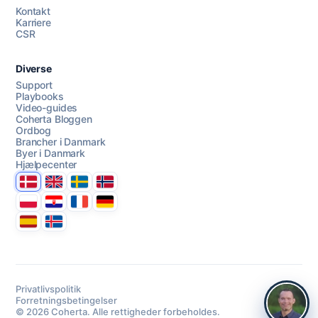
AI Campaign Assist
Kontakt
Karriere
CSR
Diverse
Support
Playbooks
Video-guides
Coherta Bloggen
Ordbog
Brancher i Danmark
Byer i Danmark
Hjælpecenter
Danmark
United Kingdom
Sverige
Norge
Polska
Hrvatska
France
Deutschland
Espana
Ísland
Privatlivspolitik
Forretningsbetingelser
© 2026 Coherta. Alle rettigheder forbeholdes.