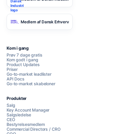
Medlem af Dansk Erhverv
Kom i gang
Prøv 7 dage gratis
Kom godt i gang
Product Updates
Priser
Go-to-market leadlister
API Docs
Go-to-market skabeloner
Produkter
Salg
Key Account Manager
Salgsledelse
CEO
Bestyrelsesmedlem
Commercial Directors / CRO
COO