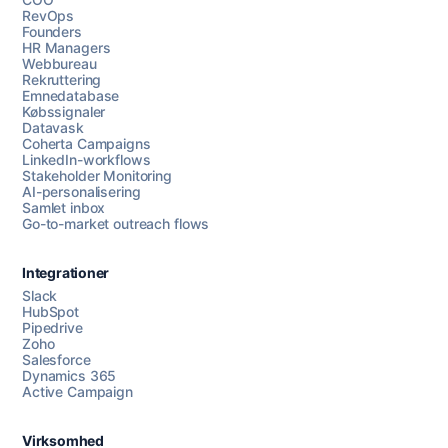
RevOps
Founders
HR Managers
Webbureau
Rekruttering
Emnedatabase
Købssignaler
Datavask
Coherta Campaigns
LinkedIn-workflows
Stakeholder Monitoring
AI-personalisering
Samlet inbox
Go-to-market outreach flows
Integrationer
Slack
HubSpot
Pipedrive
Zoho
Salesforce
Dynamics 365
Chat med os
Active Campaign
Virksomhed