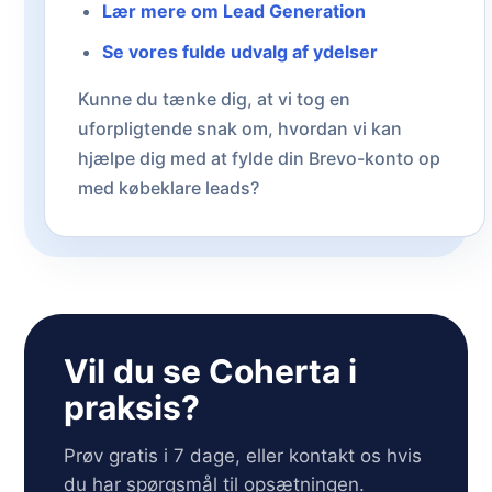
Lær mere om Lead Generation
Se vores fulde udvalg af ydelser
Kunne du tænke dig, at vi tog en
uforpligtende snak om, hvordan vi kan
hjælpe dig med at fylde din Brevo-konto op
med købeklare leads?
Vil du se Coherta i
praksis?
Prøv gratis i 7 dage, eller kontakt os hvis
du har spørgsmål til opsætningen.