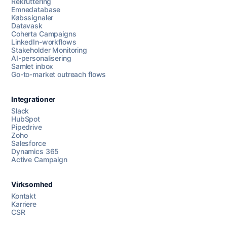
Rekruttering
Emnedatabase
Købssignaler
Datavask
Coherta Campaigns
LinkedIn-workflows
Stakeholder Monitoring
AI-personalisering
Samlet inbox
Go-to-market outreach flows
Integrationer
Slack
HubSpot
Pipedrive
Zoho
Salesforce
Dynamics 365
Chat med os
Active Campaign
Virksomhed
AI Campaign Assist
Chat with us
Kontakt
Karriere
CSR