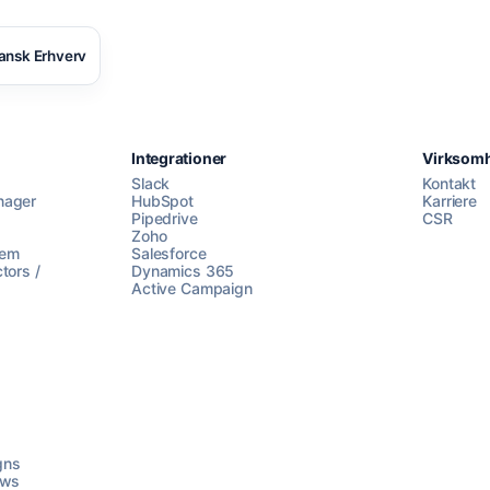
ansk Erhverv
Integrationer
Virksom
Slack
Kontakt
nager
HubSpot
Karriere
Pipedrive
CSR
Zoho
lem
Salesforce
tors /
Dynamics 365
Active Campaign
gns
ows