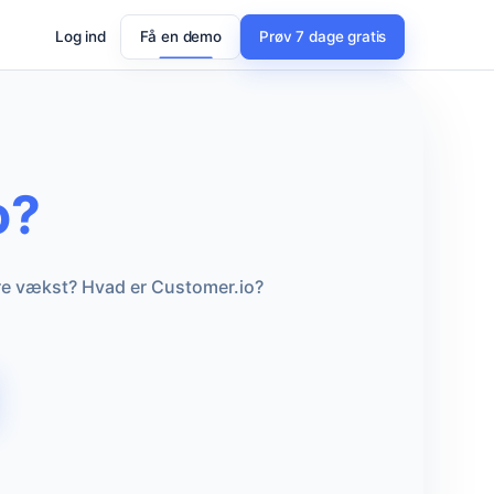
Log ind
Få en demo
Prøv 7 dage gratis
o?
re vækst? Hvad er Customer.io?