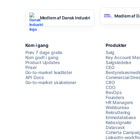
Medlem af D
Medlem af Dansk Industri
Kom i gang
Produkter
Prøv 7 dage gratis
Salg
Kom godt i gang
Key Account Ma
Product Updates
Salgsledelse
Priser
CEO
Go-to-market leadlister
Bestyrelsesmed
API Docs
Commercial Direc
Go-to-market skabeloner
CRO
COO
RevOps
Founders
HR Managers
Webbureau
Rekruttering
Emnedatabase
Købssignaler
Datavask
Coherta Campai
LinkedIn-workfl