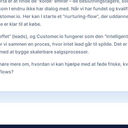
a er at finde de "kolde" emner – de beslutningstagere, s
om I endnu ikke har dialog med. Når vi har fundet og kvalif
ustomer.io. Her kan I starte et "nurturing-flow", der uddan
e er klar til at købe.
offet" (leads), og Customer.io fungerer som den "intelligen
r vi sammen en proces, hvor intet lead går til spilde. Det 
med at bygge skalerbare salgsprocesser.
øre mere om, hvordan vi kan hjælpe med at føde friske, kva
-flows?