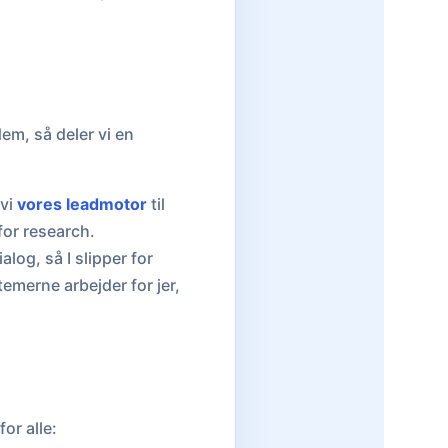
dem, så deler vi en
 vi
vores leadmotor
til
for research.
log, så I slipper for
temerne arbejder for jer,
or alle: