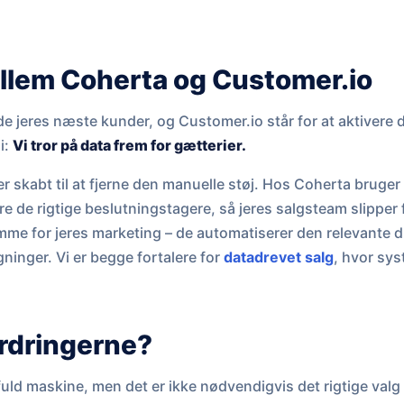
llem Coherta og Customer.io
nde jeres næste kunder, og Customer.io står for at aktivere 
i:
Vi tror på data frem for gætterier.
r skabt til at fjerne den manuelle støj. Hos Coherta bruger
re de rigtige beslutningstagere, så jeres salgsteam slipper 
me for jeres marketing – de automatiserer den relevante dia
ninger. Vi er begge fortalere for
datadrevet salg
, hvor sys
ordringerne?
uld maskine, men det er ikke nødvendigvis det rigtige valg f