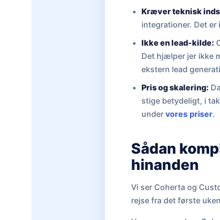
Kræver teknisk inds
integrationer. Det er
Ikke en lead-kilde:
C
Det hjælper jer ikke 
ekstern lead generat
Pris og skalering:
Da
stige betydeligt, i 
under
vores priser
.
Sådan kompl
hinanden
Vi ser Coherta og Cust
rejse fra det første uken