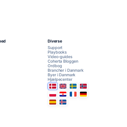
Chat med os
hed
Diverse
Support
Playbooks
Video-guides
AI Campaign Assist
Chat with us
Coherta Bloggen
Ordbog
Brancher i Danmark
Byer i Danmark
Hjælpecenter
Danmark
United Kingdom
Sverige
Norge
Polska
Hrvatska
France
Deutschland
Espana
Ísland