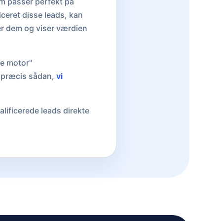
om passer perfekt på
iceret disse leads, kan
ner dem og viser værdien
te motor"
er præcis sådan,
vi
lificerede leads direkte