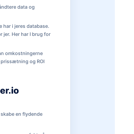
håndtere data og
 har i jeres database.
jer. Her har I brug for
 kan omkostningerne
m prissætning og ROI
r.io
 skabe en flydende