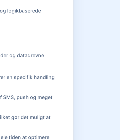
 og logikbaserede
heder og datadrevne
rer en specifik handling
s af SMS, push og meget
lket gør det muligt at
ele tiden at optimere