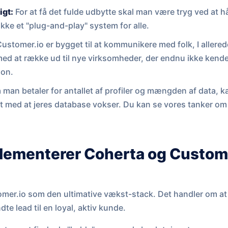
igt:
For at få det fulde udbytte skal man være tryg ved at 
 ikke et "plug-and-play" system for alle.
ustomer.io er bygget til at kommunikere med folk, I allerede
med at række ud til nye virksomheder, der endnu ikke kender 
ion.
 man betaler for antallet af profiler og mængden af data,
takt med at jeres database vokser. Du kan se vores tanker o
ementerer Coherta og Custome
omer.io som den ultimative vækst-stack. Det handler om at
dte lead til en loyal, aktiv kunde.