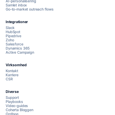
AI-personalisering
Samlet inbox
Go-to-market outreach flows
Integrationer
Slack
HubSpot
Pipedrive
Zoho
Salesforce
Dynamics 365
Chat med os
Active Campaign
Virksomhed
AI Campaign Assist
Kontakt
Karriere
CSR
Diverse
Support
Playbooks
Video-guides
Coherta Bloggen
Ordbog