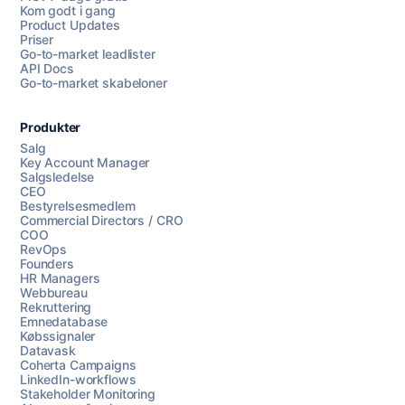
Kom godt i gang
Product Updates
Priser
Go-to-market leadlister
API Docs
Go-to-market skabeloner
Produkter
Salg
Key Account Manager
Salgsledelse
CEO
Bestyrelsesmedlem
Commercial Directors / CRO
COO
RevOps
Founders
HR Managers
Webbureau
Rekruttering
Emnedatabase
Købssignaler
Datavask
Coherta Campaigns
LinkedIn-workflows
Stakeholder Monitoring