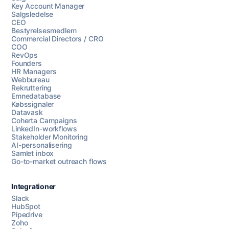
Key Account Manager
Salgsledelse
CEO
Bestyrelsesmedlem
Commercial Directors / CRO
COO
RevOps
Founders
HR Managers
Webbureau
Rekruttering
Emnedatabase
Købssignaler
Datavask
Coherta Campaigns
LinkedIn-workflows
Stakeholder Monitoring
AI-personalisering
Samlet inbox
Go-to-market outreach flows
Integrationer
Slack
HubSpot
Pipedrive
Zoho