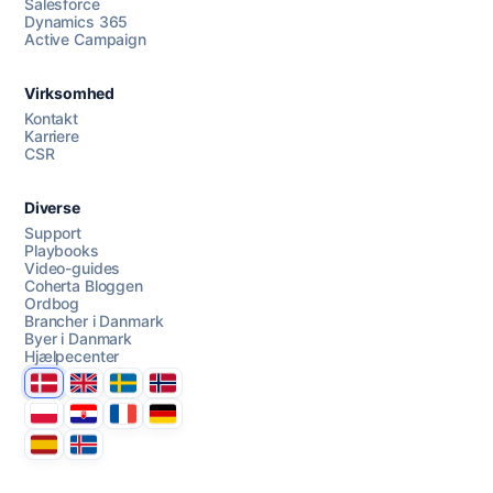
Salesforce
Dynamics 365
Chat med os
Active Campaign
Virksomhed
AI Campaign Assist
Kontakt
Karriere
CSR
Diverse
Support
Playbooks
Video-guides
Coherta Bloggen
Ordbog
Brancher i Danmark
Byer i Danmark
Hjælpecenter
Danmark
United Kingdom
Sverige
Norge
Polska
Hrvatska
France
Deutschland
Espana
Ísland