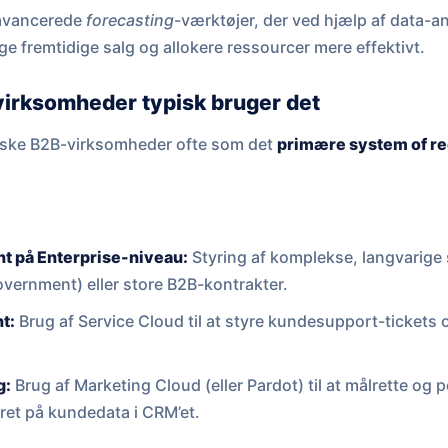
 avancerede
forecasting
-værktøjer, der ved hjælp af data-a
ge fremtidige salg og allokere ressourcer mere effektivt.
irksomheder typisk bruger det
nske B2B-virksomheder ofte som det
primære system of r
t på Enterprise-niveau:
Styring af komplekse, langvarige 
vernment) eller store B2B-kontrakter.
t:
Brug af Service Cloud til at styre kundesupport-tickets 
g:
Brug af Marketing Cloud (eller Pardot) til at målrette og 
et på kundedata i CRM’et.