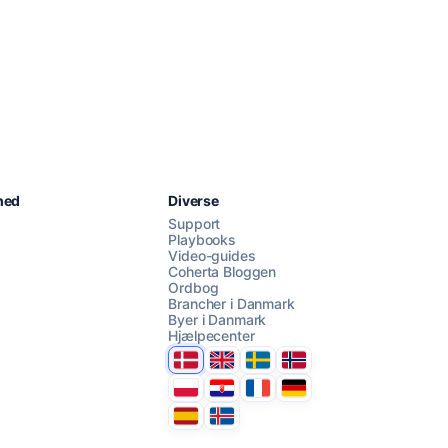
Chat med os
hed
Diverse
Support
Playbooks
Video-guides
AI Campaign Assist
Chat with us
Coherta Bloggen
Ordbog
Brancher i Danmark
Byer i Danmark
Hjælpecenter
Danmark
United Kingdom
Sverige
Norge
Polska
Hrvatska
France
Deutschland
Espana
Ísland