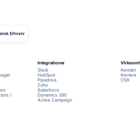
ansk Erhverv
Integrationer
Virksom
Slack
Kontakt
nager
HubSpot
Karriere
Pipedrive
CSR
Zoho
lem
Salesforce
tors /
Dynamics 365
Active Campaign