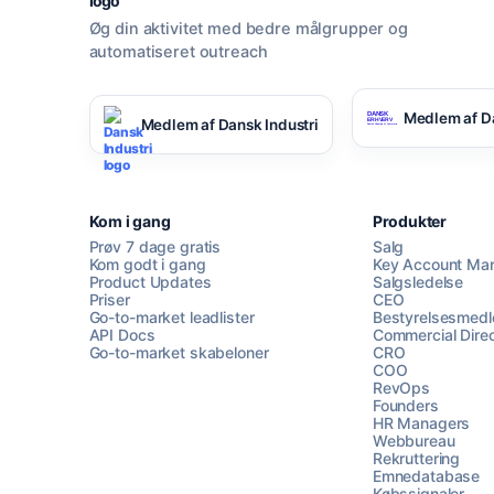
Øg din aktivitet med bedre målgrupper og
automatiseret outreach
Medlem af D
Medlem af Dansk Industri
Kom i gang
Produkter
Prøv 7 dage gratis
Salg
Kom godt i gang
Key Account Ma
Product Updates
Salgsledelse
Priser
CEO
Go-to-market leadlister
Bestyrelsesmed
API Docs
Commercial Direc
Go-to-market skabeloner
CRO
COO
RevOps
Founders
HR Managers
Webbureau
Rekruttering
Emnedatabase
Købssignaler