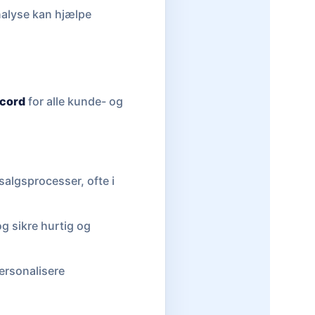
nalyse kan hjælpe
ecord
for alle kunde- og
salgsprocesser, ofte i
og sikre hurtig og
personalisere