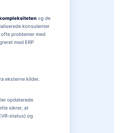
kompleksiteten
og de
ialiserede konsulenter
r ofte problemer med
tegreret med ERP
a eksterne kilder.
ller opdaterede
te sikrer, at
 CVR-status) og