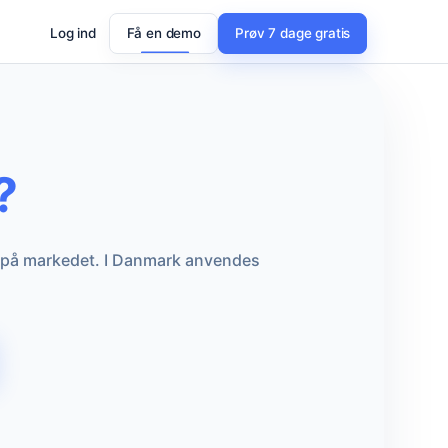
Log ind
Få en demo
Prøv 7 dage gratis
?
 på markedet. I Danmark anvendes