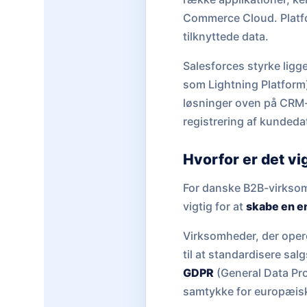
Commerce Cloud. Platfor
tilknyttede data.
Salesforces styrke ligg
som Lightning Platform)
løsninger oven på CRM-da
registrering af kundeda
Hvorfor er det v
For danske B2B-virksom
vigtig for at
skabe en e
Virksomheder, der opere
til at standardisere sa
GDPR
(General Data Pro
samtykke for europæisk