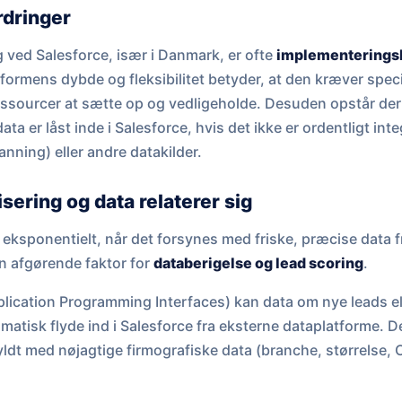
rdringer
 ved Salesforce, især i Danmark, er ofte
implementerings
formens dybde og fleksibilitet betyder, at den kræver spec
ressourcer at sætte op og vedligeholde. Desuden opstår de
data er låst inde i Salesforce, hvis det ikke er ordentligt in
nning) eller andre datakilder.
ering og data relaterer sig
eksponentielt, når det forsynes med friske, præcise data fr
n afgørende faktor for
databerigelse og lead scoring
.
pplication Programming Interfaces) kan data om nye leads e
atisk flyde ind i Salesforce fra eksterne dataplatforme. Det
yldt med nøjagtige firmografiske data (branche, størrelse,