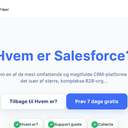
Priser
Hvem er Salesforce
 som en af de mest omfattende og magtfulde CRM-platforme
det især af større, komplekse B2B-org...
Tilbage til Hvem er?
Prøv 7 dage gratis
Hvem er?
Support guide
Coherta