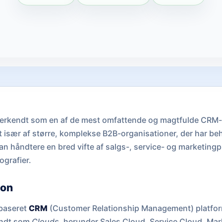
anerkendt som en af de mest omfattende og magtfulde CRM
især af større, komplekse B2B-organisationer, der har beho
kan håndtere en bred vifte af salgs-, service- og marketing
grafier.
ion
-baseret
CRM
(Customer Relationship Management) platform,
endt som
Clouds
, herunder Sales Cloud, Service Cloud, Ma