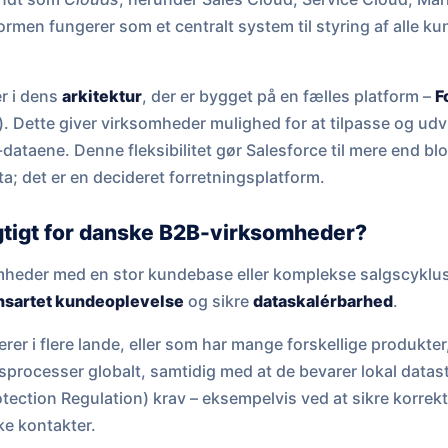
men fungerer som et centralt system til styring af alle ku
er i dens
arkitektur
, der er bygget på en fælles platform –
F
. Dette giver virksomheder mulighed for at tilpasse og ud
taene. Denne fleksibilitet gør Salesforce til mere end blot
ta; det er en decideret forretningsplatform.
igtigt for danske B2B-virksomheder?
heder med en stor kundebase eller komplekse salgscykluss
nsartet kundeoplevelse
og sikre
dataskalérbarhed
.
rer i flere lande, eller som har mange forskellige produkte
lgsprocesser globalt, samtidig med at de bevarer lokal data
tection Regulation) krav – eksempelvis ved at sikre korrek
e kontakter.