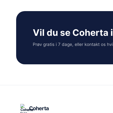
Vil du se Coherta 
Prøv gratis i 7 dage, eller kontakt os h
Coherta