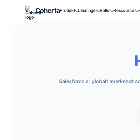
Coherta
Produkt
Løsninger
Roller
Ressourcer
Salesforce er globalt anerkendt