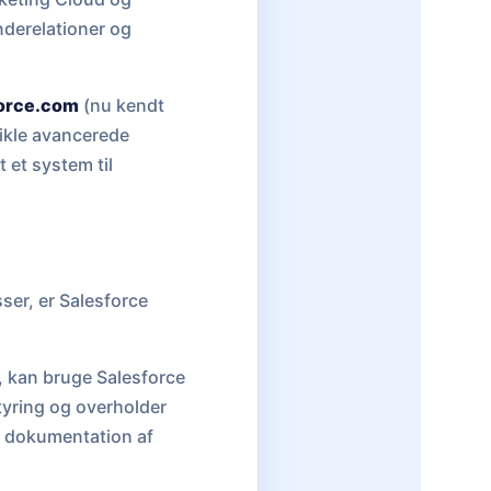
nderelationer og
orce.com
(nu kendt
vikle avancerede
 et system til
er, er Salesforce
r, kan bruge Salesforce
styring og overholder
t dokumentation af