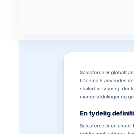
Salesforce er globalt 
I Danmark anvendes det 
skalerbar løsning, der 
mange afdelinger og geo
En tydelig definit
Salesforce er en cloud
række applikationer, k