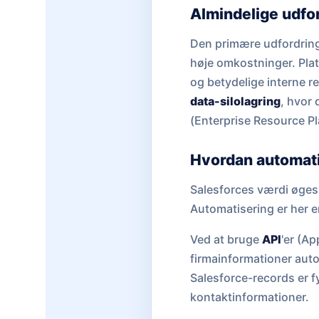
Almindelige udfo
Den primære udfordring
høje omkostninger. Plat
og betydelige interne 
data-silolagring
, hvor 
(Enterprise Resource Pla
Hvordan automatis
Salesforces værdi øges 
Automatisering er her e
Ved at bruge
API
'er (A
firmainformationer autom
Salesforce-records er f
kontaktinformationer.