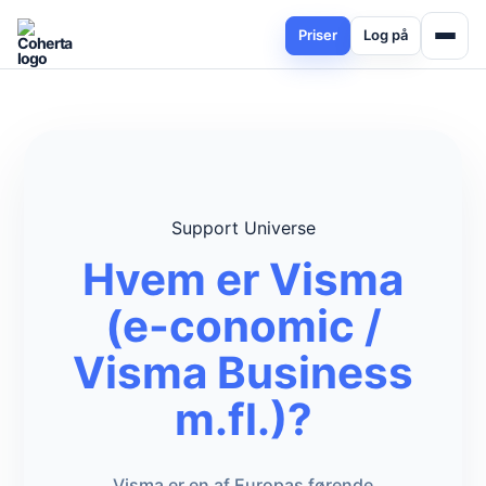
Priser
Log på
Support Universe
Hvem er Visma
(e-conomic /
Visma Business
m.fl.)?
Visma er en af Europas førende