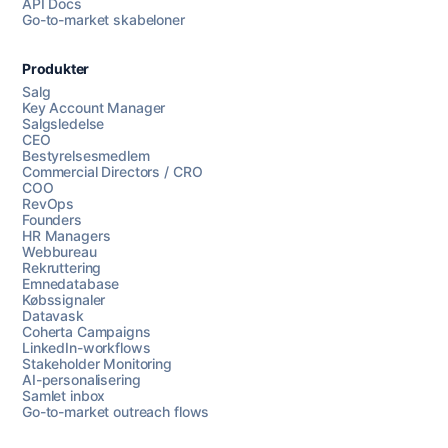
API Docs
Go-to-market skabeloner
Produkter
Salg
Key Account Manager
Salgsledelse
CEO
Bestyrelsesmedlem
Commercial Directors / CRO
COO
RevOps
Founders
HR Managers
Webbureau
Rekruttering
Emnedatabase
Købssignaler
Datavask
Coherta Campaigns
LinkedIn-workflows
Stakeholder Monitoring
AI-personalisering
Samlet inbox
Go-to-market outreach flows