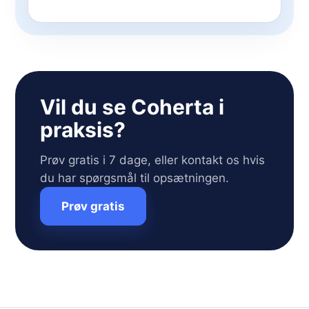
Vil du se Coherta i
praksis?
Prøv gratis i 7 dage, eller kontakt os hvis
du har spørgsmål til opsætningen.
Prøv gratis