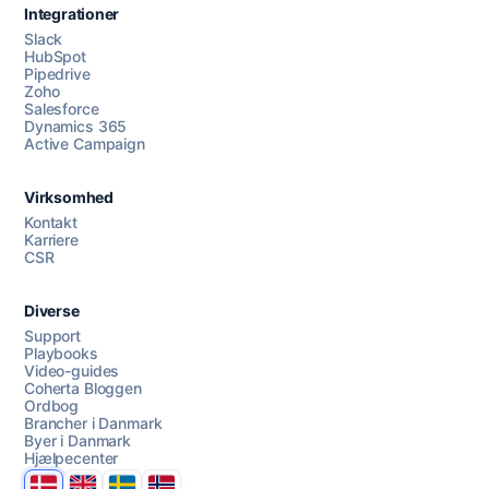
Integrationer
Slack
HubSpot
Pipedrive
Zoho
Salesforce
Dynamics 365
Chat med os
Active Campaign
Virksomhed
AI Campaign Assist
Kontakt
Karriere
CSR
Diverse
Support
Playbooks
Video-guides
Coherta Bloggen
Ordbog
Brancher i Danmark
Byer i Danmark
Hjælpecenter