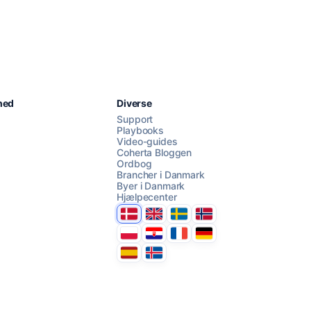
Chat med os
hed
Diverse
Support
Playbooks
Video-guides
AI Campaign Assist
Chat with us
Coherta Bloggen
Ordbog
Brancher i Danmark
Byer i Danmark
Hjælpecenter
Danmark
United Kingdom
Sverige
Norge
Polska
Hrvatska
France
Deutschland
Espana
Ísland