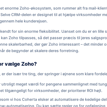
et enorme Zoho-økosystem, som rummer alt fra mail-kliente
elve CRM-delen er designet til at hjælpe virksomheder m
r gennem hele kunderejsen.
kendt for sin enorme fleksibilitet. Uanset om du er en lille s
kan Zoho tilpasses, så det passer præcis til jeres salgspr
enne skalerbarhed, der gør Zoho interessant – det minder 
når de begynder at skalere deres forretning.
or vælge Zoho?
er der især tre ting, der springer i øjnene som klare fordele
r utroligt meget værdi for pengene sammenlignet med tung
et tilgængeligt for virksomheder, der prioriterer ROI højt.
som vi hos Coherta elsker at automatisere de kedelige dele
ow-automatisering. Du kan sætte regler op for opfølgning,