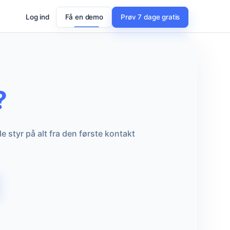
Log ind
Få en demo
Prøv 7 dage gratis
?
 styr på alt fra den første kontakt