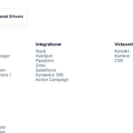
ansk Erhverv
Integrationer
Virksom
Slack
Kontakt
nager
HubSpot
Karriere
Pipedrive
CSR
Zoho
lem
Salesforce
tors /
Dynamics 365
Active Campaign
gns
ows