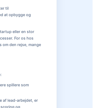
r til
ed at opbygge og
tartup eller en stor
ocesser. For os hos
os om den rejse, mange
:
ere spillere som
 af lead-arbejdet, er
 scoring og