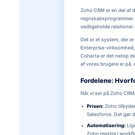
Zoho CRM er en del af d
regnskabsprogrammer. S
vedligeholde relatione
Det er et system, der er 
Enterprise-virksomhed, 
Coherta er det netop d
af vores brugere er på, 
Fordelene: Hvorf
Når vi ser på Zoho CRM, 
Prisen:
Zoho tilbyde
Salesforce. Det gør d
Automatisering:
Lige
Zoho mestre i workfl