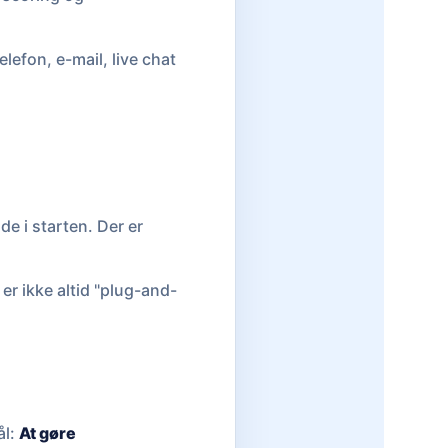
efon, e-mail, live chat
e i starten. Der er
er ikke altid "plug-and-
ål:
At gøre