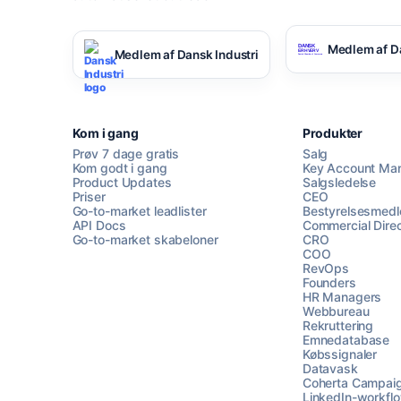
Medlem af D
Medlem af Dansk Industri
Kom i gang
Produkter
Prøv 7 dage gratis
Salg
Kom godt i gang
Key Account Ma
Product Updates
Salgsledelse
Priser
CEO
Go-to-market leadlister
Bestyrelsesmed
API Docs
Commercial Direc
Go-to-market skabeloner
CRO
COO
RevOps
Founders
HR Managers
Webbureau
Rekruttering
Emnedatabase
Købssignaler
Datavask
Coherta Campai
LinkedIn-workfl