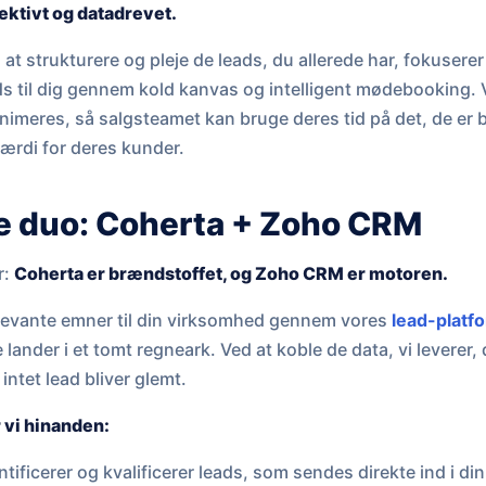
ektivt og datadrevet.
at strukturere og pleje de leads, du allerede har, fokuserer
ads til dig gennem kold kanvas og intelligent mødebooking. V
imeres, så salgsteamet kan bruge deres tid på det, de er be
værdi for deres kunder.
e duo: Coherta + Zoho CRM
r:
Coherta er brændstoffet, og Zoho CRM er motoren.
elevante emner til din virksomhed gennem vores
lead-platf
lander i et tomt regneark. Ved at koble de data, vi leverer, d
intet lead bliver glemt.
vi hinanden:
ntificerer og kvalificerer leads, som sendes direkte ind i d