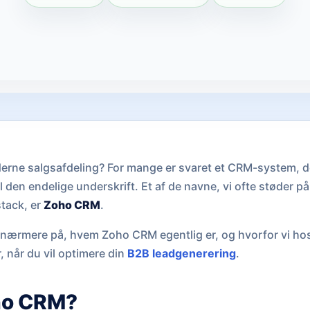
derne salgsafdeling? For mange er svaret et CRM-system, de
il den endelige underskrift. Et af de navne, vi ofte støder på
tack, er
Zoho CRM
.
vi nærmere på, hvem Zoho CRM egentlig er, og hvorfor vi h
, når du vil optimere din
B2B leadgenerering
.
ho CRM?