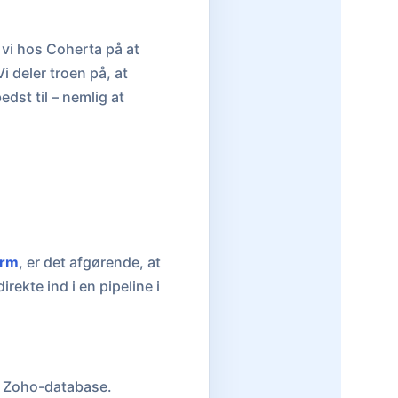
 vi hos Coherta på at
i deler troen på, at
dst til – nemlig at
orm
, er det afgørende, at
irekte ind i en pipeline i
in Zoho-database.