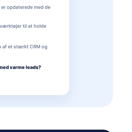
id er opdaterede med de
værktøjer til at holde
n af et stærkt CRM og
e med varme leads?