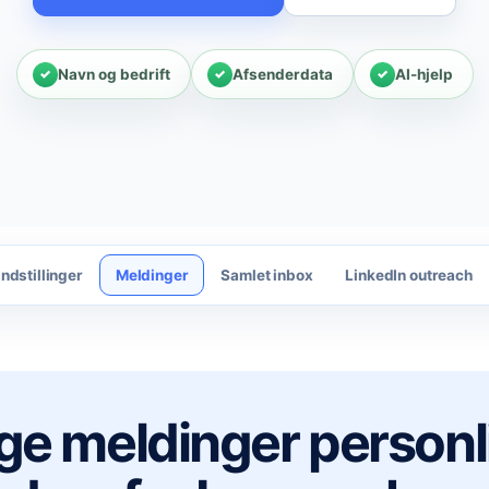
Navn og bedrift
Afsenderdata
AI-hjelp
Indstillinger
Meldinger
Samlet inbox
LinkedIn outreach
e meldinger personl