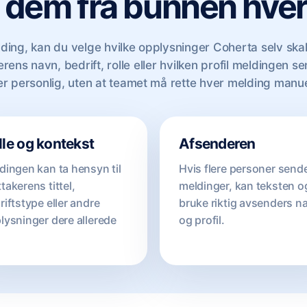
e dem fra bunnen hver
ding, kan du velge hvilke opplysninger Coherta selv skal 
ns navn, bedrift, rolle eller hvilken profil meldingen sen
r personlig, uten at teamet må rette hver melding manue
lle og kontekst
Afsenderen
dingen kan ta hensyn til
Hvis flere personer send
takerens tittel,
meldinger, kan teksten o
riftstype eller andre
bruke riktig avsenders n
lysninger dere allerede
og profil.
.