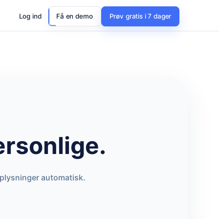
Log ind
Få en demo
Prøv gratis i 7 dager
ersonlige.
pplysninger automatisk.