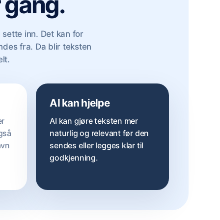
 gang.
sette inn. Det kan for
des fra. Da blir teksten
lt.
AI kan hjelpe
er
AI kan gjøre teksten mer
gså
naturlig og relevant før den
avn
sendes eller legges klar til
godkjenning.