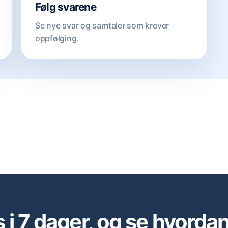
Følg svarene
Se nye svar og samtaler som krever
oppfølging.
s i 7 dager, og se hvorda