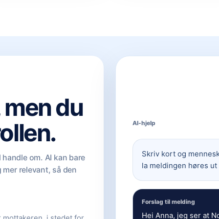
, men du
ollen.
AI-hjelp
Skriv kort og mennesk
 handle om. AI kan bare
la meldingen høres ut
g mer relevant, så den
.
Forslag til melding
Hei Anna, jeg ser at N
 mottakeren, i stedet for