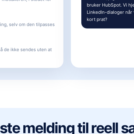
bruker HubSpot. Vi hj
LinkedIn-dialoger når
kort prat?
ng, selv om den tilpasses
så de ikke sendes uten at
ste melding til reell 