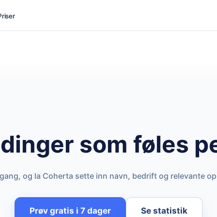
Priser
dinger som føles p
gang, og la Coherta sette inn navn, bedrift og relevante o
Prøv gratis i 7 dager
Se statistik