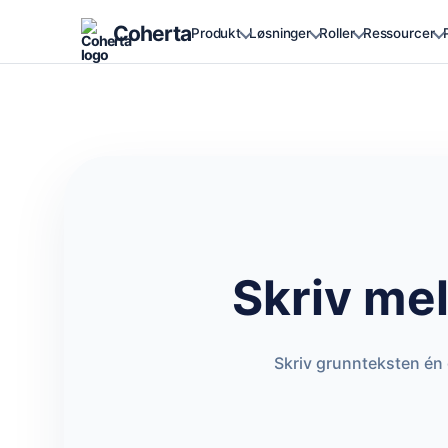
Coherta
Produkt
Løsninger
Roller
Ressourcer
Skriv mel
Skriv grunnteksten én 