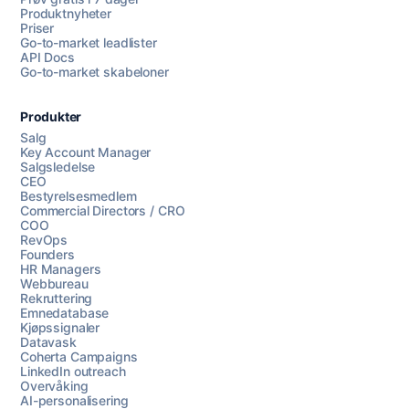
Produktnyheter
Priser
Go-to-market leadlister
API Docs
Go-to-market skabeloner
Produkter
Salg
Key Account Manager
Salgsledelse
CEO
Bestyrelsesmedlem
Commercial Directors / CRO
COO
RevOps
Founders
HR Managers
Webbureau
Rekruttering
Emnedatabase
Kjøpssignaler
Datavask
Coherta Campaigns
LinkedIn outreach
Overvåking
AI-personalisering