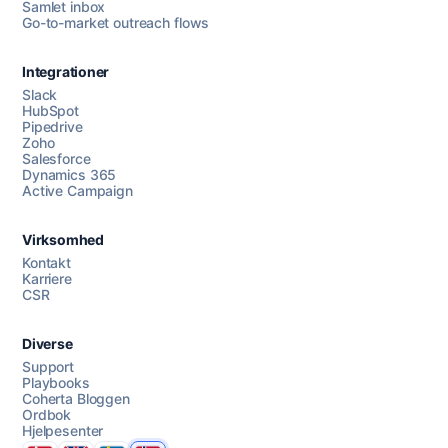
Samlet inbox
Go-to-market outreach flows
Integrationer
Slack
HubSpot
Pipedrive
Chat med oss
Zoho
Salesforce
Dynamics 365
Active Campaign
AI Campaign Assist
Virksomhed
Kontakt
Karriere
CSR
Diverse
Support
Playbooks
Coherta Bloggen
Ordbok
Hjelpesenter