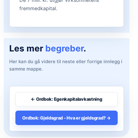
De 7 mill. kr. utgjør virksomhetens
fremmedkapital.
Les mer
begreber
.
Her kan du gå videre til neste eller forrige innlegg i
samme mappe.
← Ordbok: Egenkapitalavkastning
Ordbok: Gjeldsgrad - Hva er gjeldsgrad? →