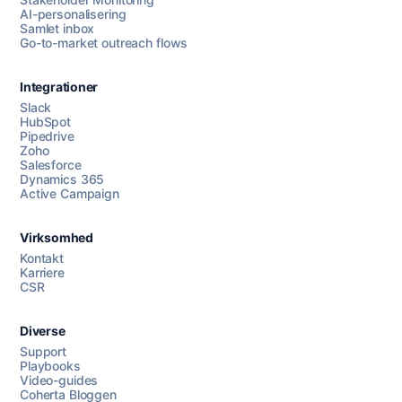
AI-personalisering
Samlet inbox
Go-to-market outreach flows
Integrationer
Slack
HubSpot
Pipedrive
Zoho
Salesforce
Dynamics 365
Chat med os
Active Campaign
Virksomhed
AI Campaign Assist
Kontakt
Karriere
CSR
Diverse
Support
Playbooks
Video-guides
Coherta Bloggen