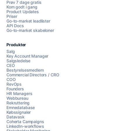
Prøv 7 dage gratis
Kom godt i gang
Product Updates
Priser
Go-to-market leadlister
API Docs
Go-to-market skabeloner
Produkter
Salg
Key Account Manager
Salgsledelse
CEO
Bestyrelsesmedlem
Commercial Directors / CRO
COO
RevOps
Founders
HR Managers
Webbureau
Rekruttering
Emnedatabase
Købssignaler
Datavask
Coherta Campaigns
LinkedIn-workflows
Stakeholder Monitoring