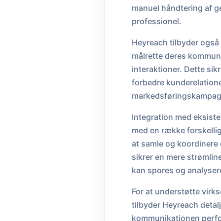
manuel håndtering af g
professionel.
Heyreach tilbyder også
målrette deres kommuni
interaktioner. Dette si
forbedre kunderelatione
markedsføringskampagner
Integration med eksiste
med en række forskellig
at samle og koordinere 
sikrer en mere strømlin
kan spores og analyseres
For at understøtte vir
tilbyder Heyreach detal
kommunikationen perform