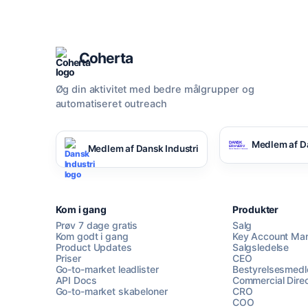
Coherta
Øg din aktivitet med bedre målgrupper og
automatiseret outreach
Medlem af D
Medlem af Dansk Industri
Kom i gang
Produkter
Prøv 7 dage gratis
Salg
Kom godt i gang
Key Account Ma
Product Updates
Salgsledelse
Priser
CEO
Go-to-market leadlister
Bestyrelsesmed
API Docs
Commercial Direc
Go-to-market skabeloner
CRO
COO