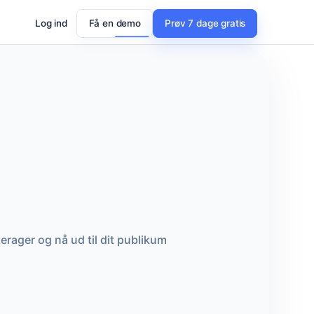
Log ind
Få en demo
Prøv 7 dage gratis
rager og nå ud til dit publikum