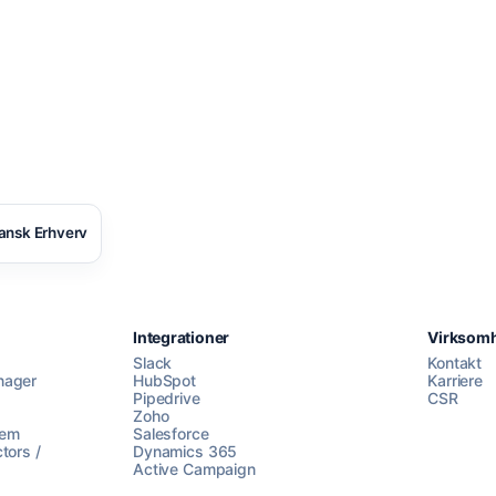
ansk Erhverv
Integrationer
Virksom
Slack
Kontakt
nager
HubSpot
Karriere
Pipedrive
CSR
Zoho
lem
Salesforce
tors /
Dynamics 365
Active Campaign