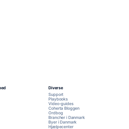
Chat med os
hed
Diverse
Support
Playbooks
Video-guides
AI Campaign Assist
Chat with us
Coherta Bloggen
Ordbog
Brancher i Danmark
Byer i Danmark
Hjælpecenter