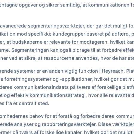
entagne opgaver og sikrer samtidig, at kommunikationen fo
 avancerede segmenteringsværktøjer, der gør det muligt fo
kation mod specifikke kundegrupper baseret på adfærd, pr
krer, at budskaberne er relevante for modtageren, hvilket 
rne. Segmenteringen kan også bidrage til at forbedre effekt
 ved at sikre, at ressourcerne anvendes, hvor de har stø
rende systemer er en anden vigtig funktion i Heyreach. Pl
e forretningssystemer og -applikationer, hvilket gør det m
deres kommunikationsindsats på tværs af forskellige platf
et og effektiv kommunikationsstrategi, hvor alle relevante d
 fra et centralt sted.
ksomhedernes behov for at forstå og forbedre deres kommun
jerede analyser og rapporteringsværktøjer. Disse værktøjer 
er på tværs af forskellige kanaler, hvilket gør det muligt