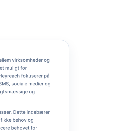
mellem virksomheder og
t muligt for
 Heyreach fokuserer på
SMS, sociale medier og
nsigtsmæssige og
esser. Dette indebærer
ifikke behov og
ucere behovet for