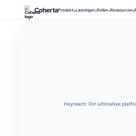
Coherta
Produkt
Løsninger
Roller
Ressourcer
Heyreach: Din ultimative platf