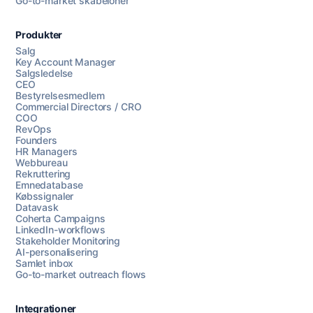
Go-to-market skabeloner
Produkter
Salg
Key Account Manager
Salgsledelse
CEO
Bestyrelsesmedlem
Commercial Directors / CRO
COO
RevOps
Founders
HR Managers
Webbureau
Rekruttering
Emnedatabase
Købssignaler
Datavask
Coherta Campaigns
LinkedIn-workflows
Stakeholder Monitoring
AI-personalisering
Samlet inbox
Go-to-market outreach flows
Integrationer