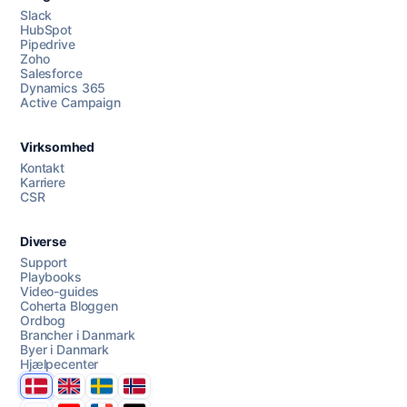
Slack
HubSpot
Pipedrive
Zoho
Salesforce
Dynamics 365
Chat med os
Active Campaign
Virksomhed
AI Campaign Assist
Kontakt
Karriere
CSR
Diverse
Support
Playbooks
Video-guides
Coherta Bloggen
Ordbog
Brancher i Danmark
Byer i Danmark
Hjælpecenter
Danmark
United Kingdom
Sverige
Norge