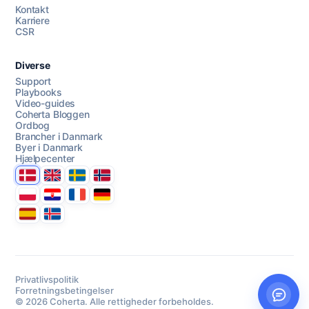
AI Campaign Assist
Chat with us
Kontakt
Karriere
CSR
Diverse
Support
Playbooks
Video-guides
Coherta Bloggen
Ordbog
Brancher i Danmark
Byer i Danmark
Hjælpecenter
Danmark
United Kingdom
Sverige
Norge
Polska
Hrvatska
France
Deutschland
Espana
Ísland
Privatlivspolitik
Forretningsbetingelser
© 2026 Coherta. Alle rettigheder forbeholdes.