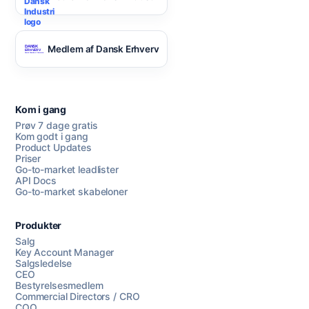
Medlem af Dansk Erhverv
Kom i gang
Prøv 7 dage gratis
Kom godt i gang
Product Updates
Priser
Go-to-market leadlister
API Docs
Go-to-market skabeloner
Produkter
Salg
Key Account Manager
Salgsledelse
CEO
Bestyrelsesmedlem
Commercial Directors / CRO
COO