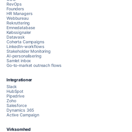
RevOps
Founders
HR Managers
Webbureau
Rekruttering
Emnedatabase
Købssignaler
Datavask
Coherta Campaigns
LinkedIn-workflows
Stakeholder Monitoring
AI-personalisering
Samlet inbox
Go-to-market outreach flows
Integrationer
Slack
HubSpot
Pipedrive
Zoho
Salesforce
Dynamics 365
Chat med os
Active Campaign
Virksomhed