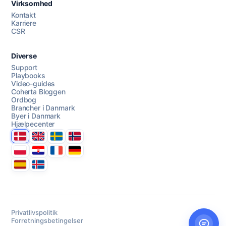
Virksomhed
AI Campaign Assist
Chat with us
Kontakt
Karriere
CSR
Diverse
Support
Playbooks
Video-guides
Coherta Bloggen
Ordbog
Brancher i Danmark
Byer i Danmark
Hjælpecenter
Danmark
United Kingdom
Sverige
Norge
Polska
Hrvatska
France
Deutschland
Espana
Ísland
Privatlivspolitik
Forretningsbetingelser