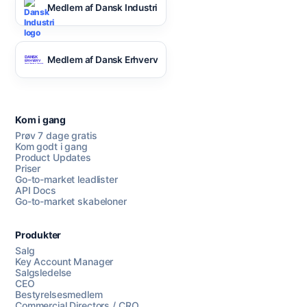
Medlem af Dansk Industri
Medlem af Dansk Erhverv
Kom i gang
Prøv 7 dage gratis
Kom godt i gang
Product Updates
Priser
Go-to-market leadlister
API Docs
Go-to-market skabeloner
Produkter
Salg
Key Account Manager
Salgsledelse
CEO
Bestyrelsesmedlem
Commercial Directors / CRO