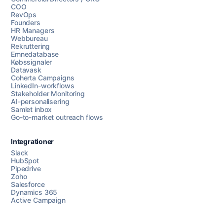
COO
RevOps
Founders
HR Managers
Webbureau
Rekruttering
Emnedatabase
Købssignaler
Datavask
Coherta Campaigns
LinkedIn-workflows
Stakeholder Monitoring
AI-personalisering
Samlet inbox
Go-to-market outreach flows
Integrationer
Slack
HubSpot
Pipedrive
Zoho
Salesforce
Dynamics 365
Chat med os
Active Campaign