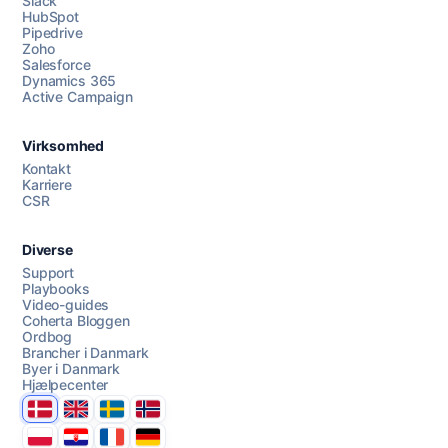
Slack
HubSpot
Pipedrive
Zoho
Salesforce
Dynamics 365
Chat med os
Active Campaign
Virksomhed
AI Campaign Assist
Chat with us
Kontakt
Karriere
CSR
Diverse
Support
Playbooks
Video-guides
Coherta Bloggen
Ordbog
Brancher i Danmark
Byer i Danmark
Hjælpecenter
Danmark
United Kingdom
Sverige
Norge
Polska
Hrvatska
France
Deutschland