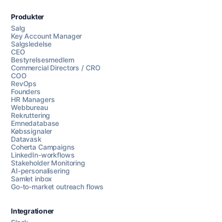
Produkter
Salg
Key Account Manager
Salgsledelse
CEO
Bestyrelsesmedlem
Commercial Directors / CRO
COO
RevOps
Founders
HR Managers
Webbureau
Rekruttering
Emnedatabase
Købssignaler
Datavask
Coherta Campaigns
LinkedIn-workflows
Stakeholder Monitoring
AI-personalisering
Samlet inbox
Go-to-market outreach flows
Integrationer