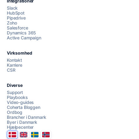
Integrationer
Slack
HubSpot
Pipedrive
Zoho
Salesforce
Dynamics 365
Chat med os
Active Campaign
Virksomhed
AI Campaign Assist
Kontakt
Karriere
CSR
Diverse
Support
Playbooks
Video-guides
Coherta Bloggen
Ordbog
Brancher i Danmark
Byer i Danmark
Hjælpecenter
Danmark
United Kingdom
Sverige
Norge