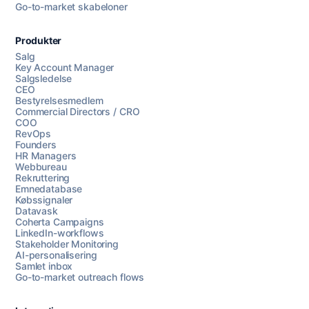
Go-to-market skabeloner
Produkter
Salg
Key Account Manager
Salgsledelse
CEO
Bestyrelsesmedlem
Commercial Directors / CRO
COO
RevOps
Founders
HR Managers
Webbureau
Rekruttering
Emnedatabase
Købssignaler
Datavask
Coherta Campaigns
LinkedIn-workflows
Stakeholder Monitoring
AI-personalisering
Samlet inbox
Go-to-market outreach flows