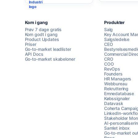
Kom i gang
Produkter
Prøv 7 dage gratis
Salg
Kom godt i gang
Key Account Ma
Product Updates
Salgsledelse
Priser
CEO
Go-to-market leadlister
Bestyrelsesmed
API Docs
Commercial Direc
Go-to-market skabeloner
CRO
COO
RevOps
Founders
HR Managers
Webbureau
Rekruttering
Emnedatabase
Købssignaler
Datavask
Coherta Campai
LinkedIn-workfl
Stakeholder Moni
AI-personaliseri
Samlet inbox
Go-to-market ou
flows