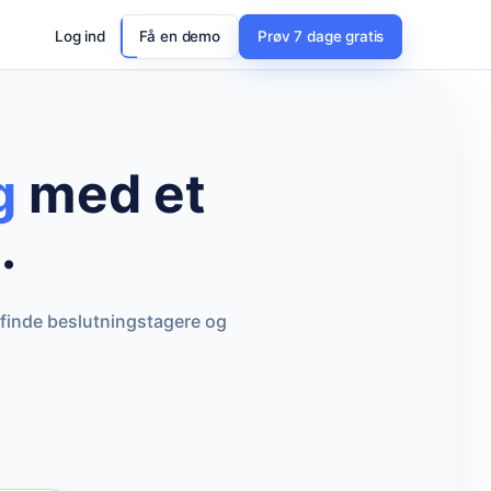
Log ind
Få en demo
Prøv 7 dage gratis
g
med et
.
 finde beslutningstagere og