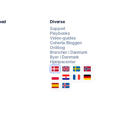
Chat med os
hed
Diverse
Support
Playbooks
Video-guides
AI Campaign Assist
Coherta Bloggen
Ordbog
Brancher i Danmark
Byer i Danmark
Hjælpecenter
Danmark
United Kingdom
Sverige
Norge
Polska
Hrvatska
France
Deutschland
Espana
Ísland