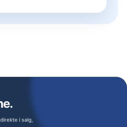
ne.
irekte i salg,