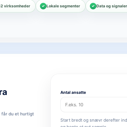
52 virksomheder
Lokale segmenter
Data og signale
ra
Antal ansatte
får du et hurtigt
Start bredt og snævr derefter ind.
og hente et nyt sample.