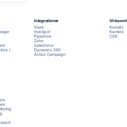
Integrationer
Virksom
Slack
Kontakt
nager
HubSpot
Karriere
Pipedrive
CSR
Zoho
lem
Salesforce
tors /
Dynamics 365
Active Campaign
gns
ows
toring
ng
treach