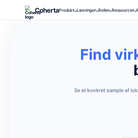
Coherta
Produkt
Løsninger
Roller
Ressourcer
Find vi
Se et konkret sample af lo