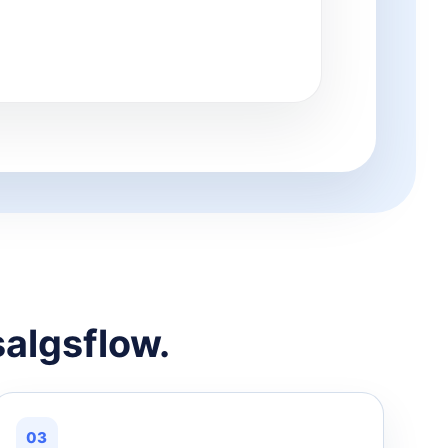
salgsflow.
03