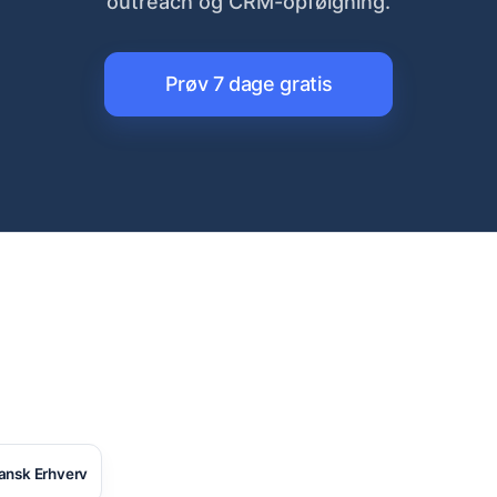
outreach og CRM-opfølgning.
Prøv 7 dage gratis
ansk Erhverv