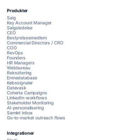
Produkter
Salg
Key Account Manager
Salgsledelse
CEO
Bestyrelsesmedlem
Commercial Directors / CRO
COO
RevOps
Founders
HR Managers
Webbureau
Rekruttering
Emnedatabase
Købssignaler
Datavask
Coherta Campaigns
LinkedIn-workflows
Stakeholder Monitoring
AI-personalisering
Samlet inbox
Go-to-market outreach flows
Integrationer