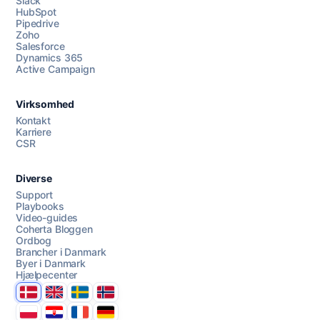
Slack
HubSpot
Pipedrive
Zoho
Salesforce
Dynamics 365
Chat med os
Active Campaign
Virksomhed
AI Campaign Assist
Chat with us
Kontakt
Karriere
CSR
Diverse
Support
Playbooks
Video-guides
Coherta Bloggen
Ordbog
Brancher i Danmark
Byer i Danmark
Hjælpecenter
Danmark
United Kingdom
Sverige
Norge
Polska
Hrvatska
France
Deutschland