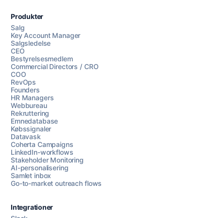
Produkter
Salg
Key Account Manager
Salgsledelse
CEO
Bestyrelsesmedlem
Commercial Directors / CRO
COO
RevOps
Founders
HR Managers
Webbureau
Rekruttering
Emnedatabase
Købssignaler
Datavask
Coherta Campaigns
LinkedIn-workflows
Stakeholder Monitoring
AI-personalisering
Samlet inbox
Go-to-market outreach flows
Integrationer