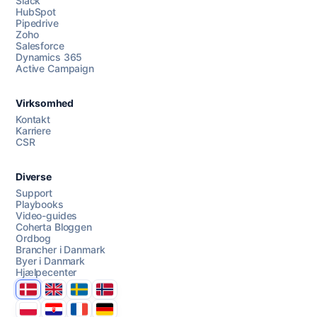
Slack
HubSpot
Pipedrive
Zoho
Salesforce
Dynamics 365
Chat med os
Active Campaign
Virksomhed
AI Campaign Assist
Chat with us
Kontakt
Karriere
CSR
Diverse
Support
Playbooks
Video-guides
Coherta Bloggen
Ordbog
Brancher i Danmark
Byer i Danmark
Hjælpecenter
Danmark
United Kingdom
Sverige
Norge
Polska
Hrvatska
France
Deutschland