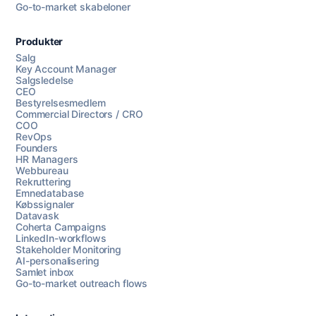
Go-to-market skabeloner
Produkter
Salg
Key Account Manager
Salgsledelse
CEO
Bestyrelsesmedlem
Commercial Directors / CRO
COO
RevOps
Founders
HR Managers
Webbureau
Rekruttering
Emnedatabase
Købssignaler
Datavask
Coherta Campaigns
LinkedIn-workflows
Stakeholder Monitoring
AI-personalisering
Samlet inbox
Go-to-market outreach flows