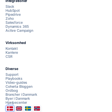
Integrationer
Slack
HubSpot
Pipedrive
Zoho
Salesforce
Dynamics 365
Chat med os
Active Campaign
Virksomhed
AI Campaign Assist
Chat with us
Kontakt
Karriere
CSR
Diverse
Support
Playbooks
Video-guides
Coherta Bloggen
Ordbog
Brancher i Danmark
Byer i Danmark
Hjælpecenter
Danmark
United Kingdom
Sverige
Norge