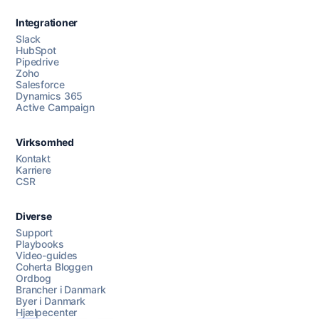
Integrationer
Slack
HubSpot
Pipedrive
Zoho
Salesforce
Dynamics 365
Chat med os
Active Campaign
Virksomhed
AI Campaign Assist
Kontakt
Karriere
CSR
Diverse
Support
Playbooks
Video-guides
Coherta Bloggen
Ordbog
Brancher i Danmark
Byer i Danmark
Hjælpecenter