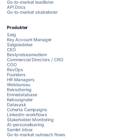
Go-to-market leadlister
API Docs
Go-to-market skabeloner
Produkter
Salg
Key Account Manager
Salgsledelse
CEO
Bestyrelsesmedlem
Commercial Directors / CRO
COO
RevOps
Founders
HR Managers
Webbureau
Rekruttering
Emnedatabase
Købssignaler
Datavask
Coherta Campaigns
LinkedIn-workflows
Stakeholder Monitoring
AI-personalisering
Samlet inbox
Go-to-market outreach flows