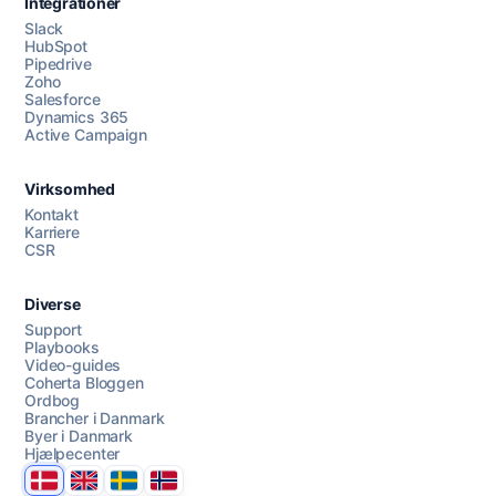
Integrationer
Slack
HubSpot
Pipedrive
Zoho
Salesforce
Dynamics 365
Chat med os
Active Campaign
Virksomhed
AI Campaign Assist
Kontakt
Karriere
CSR
Diverse
Support
Playbooks
Video-guides
Coherta Bloggen
Ordbog
Brancher i Danmark
Byer i Danmark
Hjælpecenter
Danmark
United Kingdom
Sverige
Norge