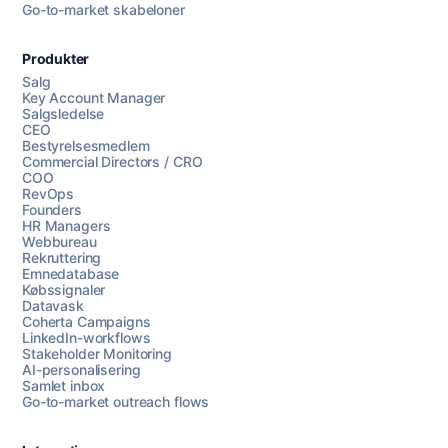
Go-to-market skabeloner
Produkter
Salg
Key Account Manager
Salgsledelse
CEO
Bestyrelsesmedlem
Commercial Directors / CRO
COO
RevOps
Founders
HR Managers
Webbureau
Rekruttering
Emnedatabase
Købssignaler
Datavask
Coherta Campaigns
LinkedIn-workflows
Stakeholder Monitoring
AI-personalisering
Samlet inbox
Go-to-market outreach flows