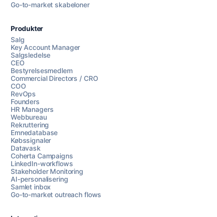
Go-to-market skabeloner
Produkter
Salg
Key Account Manager
Salgsledelse
CEO
Bestyrelsesmedlem
Commercial Directors / CRO
COO
RevOps
Founders
HR Managers
Webbureau
Rekruttering
Emnedatabase
Købssignaler
Datavask
Coherta Campaigns
LinkedIn-workflows
Stakeholder Monitoring
AI-personalisering
Samlet inbox
Go-to-market outreach flows