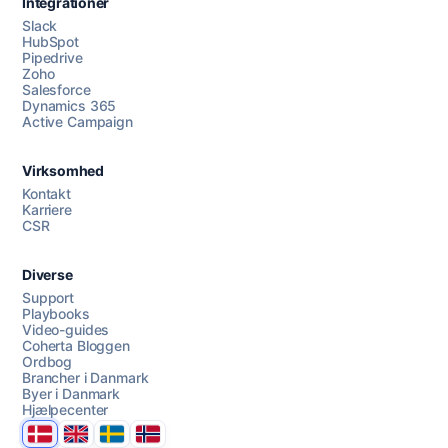
Integrationer
Slack
HubSpot
Pipedrive
Zoho
Salesforce
Dynamics 365
Chat med os
Active Campaign
Virksomhed
AI Campaign Assist
Chat with us
Kontakt
Karriere
CSR
Diverse
Support
Playbooks
Video-guides
Coherta Bloggen
Ordbog
Brancher i Danmark
Byer i Danmark
Hjælpecenter
Danmark
United Kingdom
Sverige
Norge