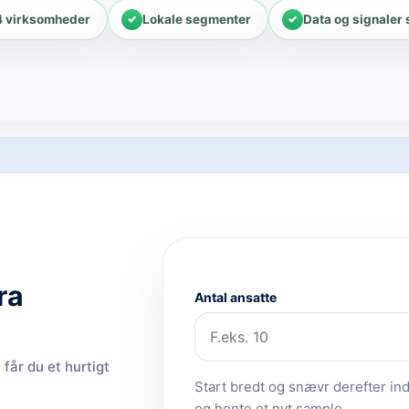
4 virksomheder
Lokale segmenter
Data og signaler
ra
Antal ansatte
får du et hurtigt
Start bredt og snævr derefter ind.
og hente et nyt sample.