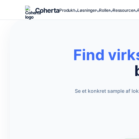
Coherta
Produkt
Løsninger
Roller
Ressourcer
Find vir
Se et konkret sample af lo