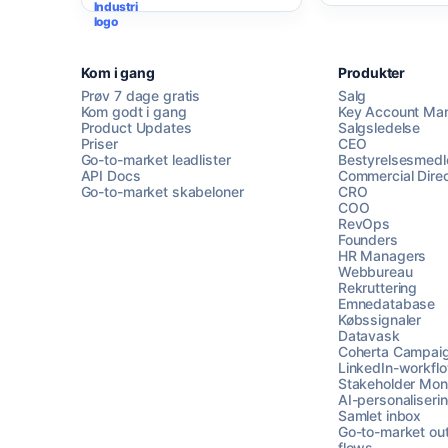
Kom i gang
Produkter
Prøv 7 dage gratis
Salg
Kom godt i gang
Key Account Ma
Product Updates
Salgsledelse
Priser
CEO
Go-to-market leadlister
Bestyrelsesmed
API Docs
Commercial Direc
Go-to-market skabeloner
CRO
COO
RevOps
Founders
HR Managers
Webbureau
Rekruttering
Emnedatabase
Købssignaler
Datavask
Coherta Campai
LinkedIn-workfl
Stakeholder Moni
AI-personaliseri
Samlet inbox
Go-to-market ou
flows