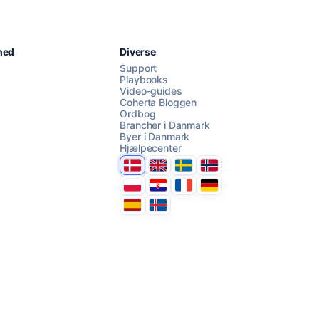
Chat med os
hed
Diverse
Support
Playbooks
Video-guides
AI Campaign Assist
Coherta Bloggen
Ordbog
Brancher i Danmark
Byer i Danmark
Hjælpecenter
Danmark
United Kingdom
Sverige
Norge
Polska
Hrvatska
France
Deutschland
Espana
Ísland