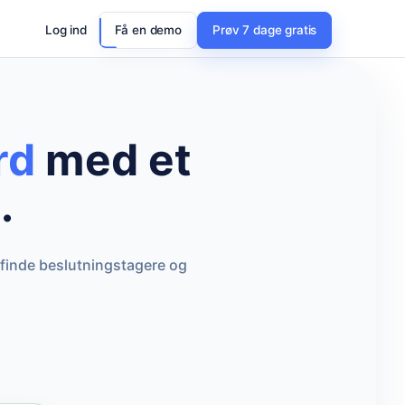
Log ind
Få en demo
Prøv 7 dage gratis
rd
med et
.
 finde beslutningstagere og