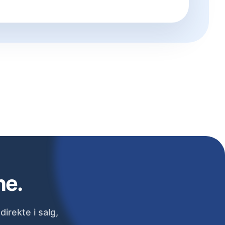
ne.
irekte i salg,