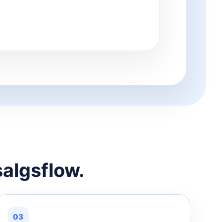
salgsflow.
03