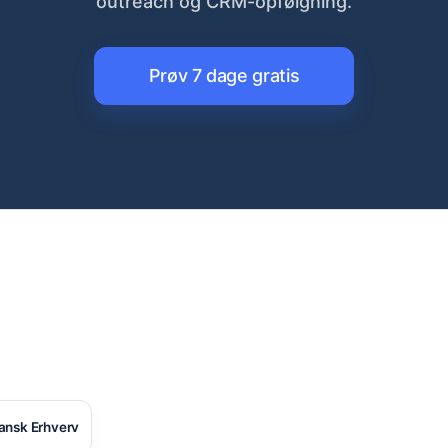
outreach og CRM-opfølgning.
Prøv 7 dage gratis
ansk Erhverv