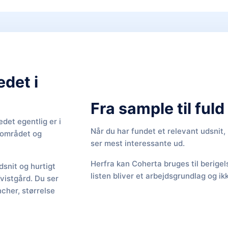
edet i
Fra sample til ful
det egentlig er i
Når du har fundet et relevant udsnit
f området og
ser mest interessante ud.
Herfra kan Coherta bruges til berige
snit og hurtigt
listen bliver et arbejdsgrundlag og ik
Kvistgård. Du ser
cher, størrelse