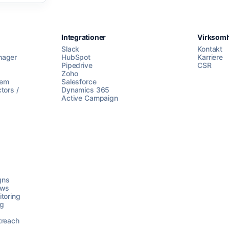
Integrationer
Virksom
Slack
Kontakt
nager
HubSpot
Karriere
Pipedrive
CSR
Zoho
lem
Salesforce
tors /
Dynamics 365
Active Campaign
gns
ows
toring
ng
treach