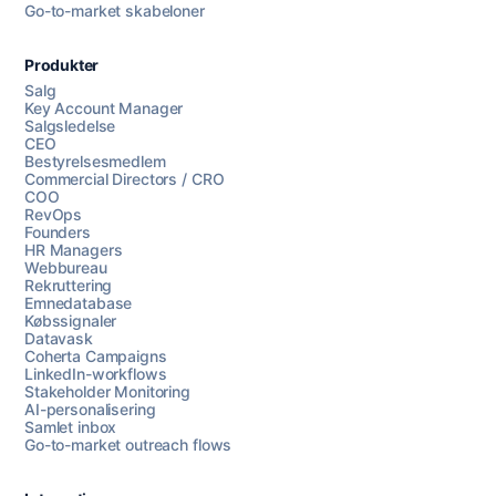
Go-to-market skabeloner
Produkter
Salg
Key Account Manager
Salgsledelse
CEO
Bestyrelsesmedlem
Commercial Directors / CRO
COO
RevOps
Founders
HR Managers
Webbureau
Rekruttering
Emnedatabase
Købssignaler
Datavask
Coherta Campaigns
LinkedIn-workflows
Stakeholder Monitoring
AI-personalisering
Samlet inbox
Go-to-market outreach flows