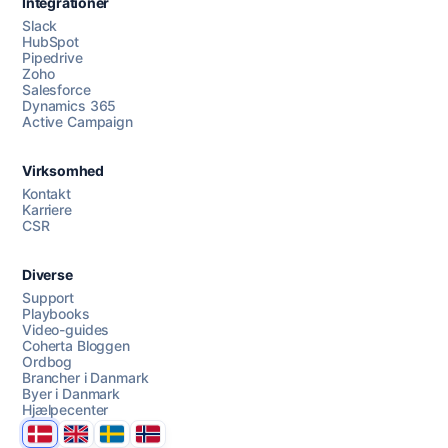
Integrationer
Slack
HubSpot
Pipedrive
Zoho
Salesforce
Dynamics 365
Chat med os
Active Campaign
Virksomhed
AI Campaign Assist
Chat with us
Kontakt
Karriere
CSR
Diverse
Support
Playbooks
Video-guides
Coherta Bloggen
Ordbog
Brancher i Danmark
Byer i Danmark
Hjælpecenter
Danmark
United Kingdom
Sverige
Norge