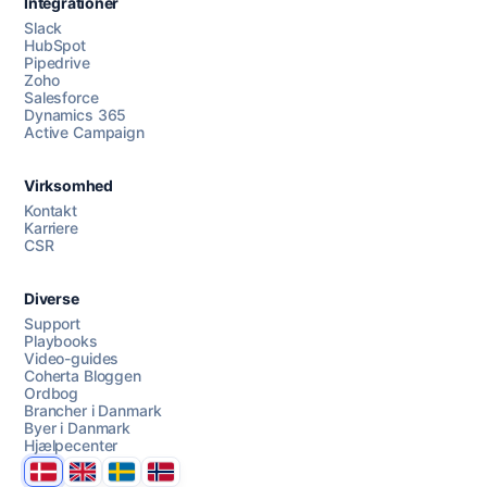
Integrationer
Slack
HubSpot
Pipedrive
Zoho
Salesforce
Dynamics 365
Chat med os
Active Campaign
Virksomhed
AI Campaign Assist
Kontakt
Karriere
CSR
Diverse
Support
Playbooks
Video-guides
Coherta Bloggen
Ordbog
Brancher i Danmark
Byer i Danmark
Hjælpecenter
Danmark
United Kingdom
Sverige
Norge