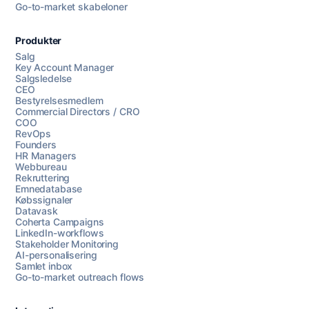
Go-to-market skabeloner
Produkter
Salg
Key Account Manager
Salgsledelse
CEO
Bestyrelsesmedlem
Commercial Directors / CRO
COO
RevOps
Founders
HR Managers
Webbureau
Rekruttering
Emnedatabase
Købssignaler
Datavask
Coherta Campaigns
LinkedIn-workflows
Stakeholder Monitoring
AI-personalisering
Samlet inbox
Go-to-market outreach flows