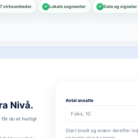
47 virksomheder
Lokale segmenter
Data og signaler
Antal ansatte
ra Nivå.
får du et hurtigt
Start bredt og snævr derefter ind.
og hente et nyt sample.