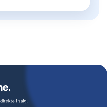
ne.
irekte i salg,