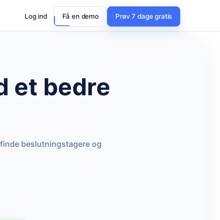
Log ind
Få en demo
Prøv 7 dage gratis
 et bedre
 finde beslutningstagere og