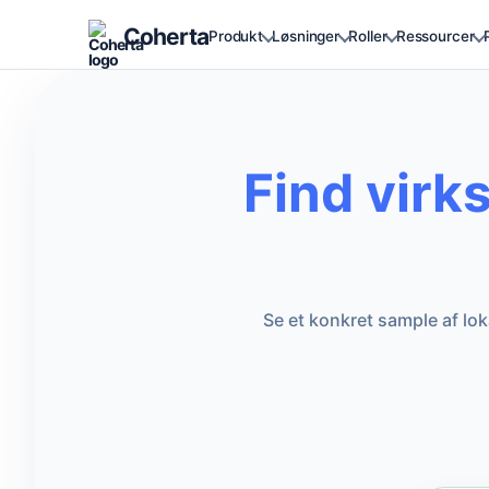
Coherta
Produkt
Løsninger
Roller
Ressourcer
Find virk
Se et konkret sample af lo