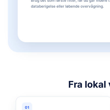
Brug det som første filter, før du går videre t
databerigelse eller løbende overvågning.
Fra lokal
01