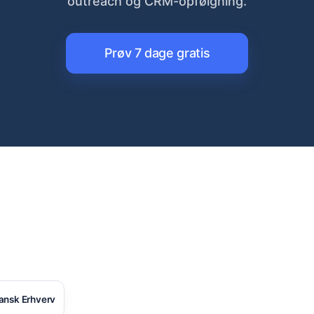
outreach og CRM-opfølgning.
Prøv 7 dage gratis
ansk Erhverv