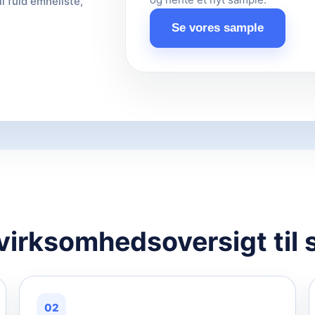
il fuld emneliste,
Se vores sample
 virksomhedsoversigt til 
02