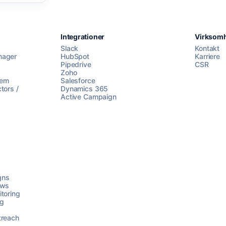
Integrationer
Virksom
Slack
Kontakt
nager
HubSpot
Karriere
Pipedrive
CSR
Zoho
lem
Salesforce
tors /
Dynamics 365
Active Campaign
gns
ows
toring
ng
treach