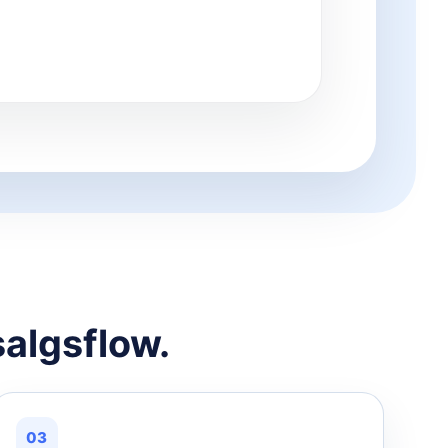
salgsflow.
03