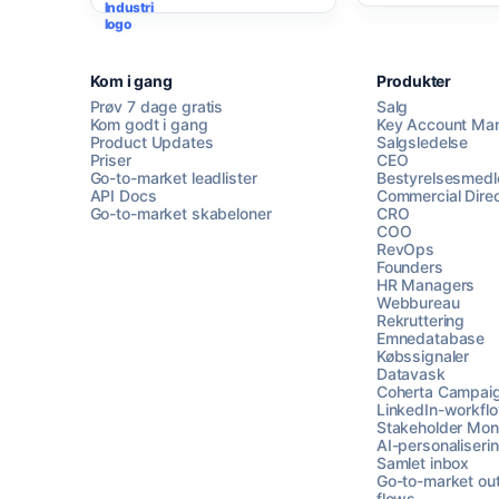
Kom i gang
Produkter
Prøv 7 dage gratis
Salg
Kom godt i gang
Key Account Ma
Product Updates
Salgsledelse
Priser
CEO
Go-to-market leadlister
Bestyrelsesmed
API Docs
Commercial Direc
Go-to-market skabeloner
CRO
COO
RevOps
Founders
HR Managers
Webbureau
Rekruttering
Emnedatabase
Købssignaler
Datavask
Coherta Campai
LinkedIn-workfl
Stakeholder Moni
AI-personaliseri
Samlet inbox
Go-to-market ou
flows