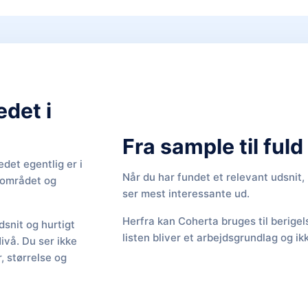
edet i
Fra sample til ful
det egentlig er i
Når du har fundet et relevant udsnit
f området og
ser mest interessante ud.
Herfra kan Coherta bruges til berige
snit og hurtigt
listen bliver et arbejdsgrundlag og ik
Nivå. Du ser ikke
 størrelse og