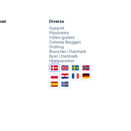
Chat med os
hed
Diverse
Support
Playbooks
Video-guides
AI Campaign Assist
Coherta Bloggen
Ordbog
Brancher i Danmark
Byer i Danmark
Hjælpecenter
Danmark
United Kingdom
Sverige
Norge
Polska
Hrvatska
France
Deutschland
Espana
Ísland