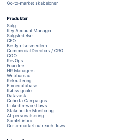
Go-to-market skabeloner
Produkter
Salg
Key Account Manager
Salgsledelse
CEO
Bestyrelsesmedlem
Commercial Directors / CRO
COO
RevOps
Founders
HR Managers
Webbureau
Rekruttering
Emnedatabase
Købssignaler
Datavask
Coherta Campaigns
LinkedIn-workflows
Stakeholder Monitoring
AI-personalisering
Samlet inbox
Go-to-market outreach flows