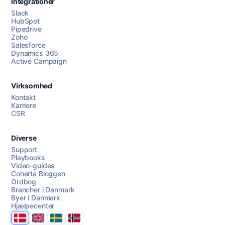
Integrationer
Slack
HubSpot
Pipedrive
Zoho
Salesforce
Dynamics 365
Chat med os
Active Campaign
Virksomhed
AI Campaign Assist
Chat with us
Kontakt
Karriere
CSR
Diverse
Support
Playbooks
Video-guides
Coherta Bloggen
Ordbog
Brancher i Danmark
Byer i Danmark
Hjælpecenter
Danmark
United Kingdom
Sverige
Norge