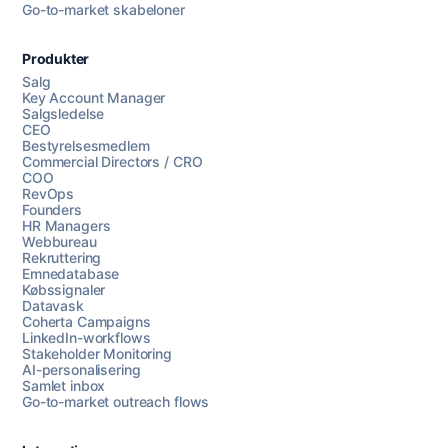
Go-to-market skabeloner
Produkter
Salg
Key Account Manager
Salgsledelse
CEO
Bestyrelsesmedlem
Commercial Directors / CRO
COO
RevOps
Founders
HR Managers
Webbureau
Rekruttering
Emnedatabase
Købssignaler
Datavask
Coherta Campaigns
LinkedIn-workflows
Stakeholder Monitoring
AI-personalisering
Samlet inbox
Go-to-market outreach flows