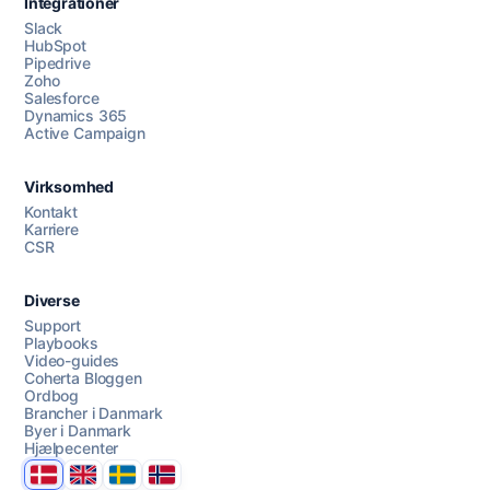
Integrationer
Slack
HubSpot
Pipedrive
Zoho
Salesforce
Dynamics 365
Chat med os
Active Campaign
Virksomhed
AI Campaign Assist
Kontakt
Karriere
CSR
Diverse
Support
Playbooks
Video-guides
Coherta Bloggen
Ordbog
Brancher i Danmark
Byer i Danmark
Hjælpecenter
Danmark
United Kingdom
Sverige
Norge